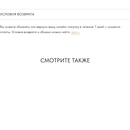
УСЛОВИЯ ВОЗВРАТА
Вы можете обменять или вернуть вашу онлайн-покупку в течение 7 дней с момента
оплаты. Условия возврата и обмена можно найти
здесь.
АДРЕСА НАШИХ
МАГАЗИНОВ
СМОТРИТЕ ТАКЖЕ
МОСКВА, БУТИК
ул. Народная, д.8
САНКТ-ПЕТЕРБУРГ, БУТИК
ул. Чайковского, д.54
КРАСНОДАР, ТЦ «ГАЛЕРЕЯ»
ул. Володи Головатого, д. 313
СОЧИ, БУТИК