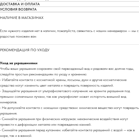
ДОСТАВКА И ОПЛАТА
УСЛОВИЯ ВОЗВРАТА
НАЛИЧИЕ В МАГАЗИНАХ
Если нужного изделия нет в наличии, пожалуйста, свяжитесь с нашим менеджером — мы с
радостью поможем вам
РЕКОМЕНДАЦИЯ ПО УХОДУ
Уход за украшениями
Чтобы ваши украшения сохраняли свой первозданный вид и радовали вас долгие годы,
следуйте простым рекомендациям по уходу и хранению:
• Избегайте контакта с косметикой: кремы, лосьоны, духи и другие косметические
средства могут изменить цвет металла и повредить поверхность изделий.
• Защищайте украшения от ультрафиолетового излучения: не храните украшения под
прямыми солнечными лучами, так как ультрафиолет может испортить внешний вид
минералов.
• Не допускайте контакта с моющими средствами: химические вещества могут повредить
украшения.
• Снимайте украшения при физических нагрузках: механические воздействия могут
привести к деформации металла или повреждению камней.
• Снимайте украшения перед купанием: избегайте контакта украшений с водой — как в
море, так и в ванной.