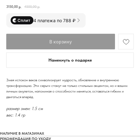
3150,00
4500,00
р.
р.
4 платежа по 788 ₽
Сплит
В корзину
Намекнуть о подарке
Змея испокон веков символизирует мудрость, обновление и внутреннюю
трансформацию. Эти серьги станут не только стильным акцентом, но и вашим
личным амулетом, напоминая о способности меняться, оставаться гибким и
двигаться вперёд.
размер змеи: 1.5 см
вес: 1.4 гр
НАЛИЧИЕ В МАГАЗИНАХ
РЕКОМЕНДАЦИЯ ПО УХОДУ