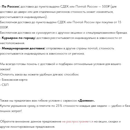
•
По России:
доставка до пункта выдачи СДЕК или Почтой России — 500₽ (для
доставки до двери или для отдаленных регионов стоимость может изменяться,
рассчитывается индивидуально).
Бесплатная доставка до пункта выдачи СДЕК или Почтой России при покупке от 15
000₽.
Бесплатная доставка не суммируется с другими акциями и спецпредложениями бренда.
•
Курьером по городу:
доставка рассчитывается индивидуально в зависимости от
местоположения.
•
Международная доставка:
отправляем в другие страны почтой, стоимость
рассчитывается индивидуально в зависимости от региона.
Мы всегда готовы помочь с доставкой и подберем оптимальные условия для вашего
заказа!
Оплатить заказ вы можете удобным для вас способом:
• Банковская карта
• СБП
Также мы предлагаем вам гибкие условия с сервисом
«Долями».
Купите украшение сразу, а платите по 25% стоимости каждые две недели — удобно и без
лишних затрат!
Обратите внимание: данное предложение
не распространяется
на акции, скидки и
другие лимитированные предложения.