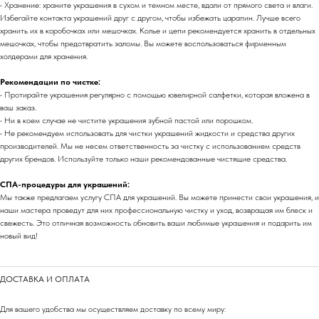
• Хранение: храните украшения в сухом и темном месте, вдали от прямого света и влаги.
Избегайте контакта украшений друг с другом, чтобы избежать царапин. Лучше всего
хранить их в коробочках или мешочках. Колье и цепи рекомендуется хранить в отдельных
мешочках, чтобы предотвратить заломы. Вы можете воспользоваться фирменным
холдерами для хранения.
Рекомендации по чистке:
• Протирайте украшения регулярно с помощью ювелирной салфетки, которая вложена в
ваш заказ.
• Ни в коем случае не чистите украшения зубной пастой или порошком.
• Не рекомендуем использовать для чистки украшений жидкости и средства других
производителей. Мы не несем ответственность за чистку с использованием средств
других брендов. Используйте только наши рекомендованные чистящие средства.
СПА-процедуры для украшений:
Мы также предлагаем услугу СПА для украшений. Вы можете принести свои украшения, и
наши мастера проведут для них профессиональную чистку и уход, возвращая им блеск и
свежесть. Это отличная возможность обновить ваши любимые украшения и подарить им
новый вид!
ДОСТАВКА И ОПЛАТА
Для вашего удобства мы осуществляем доставку по всему миру: