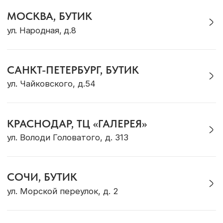
Журнал Ocean Muse
ОНЛАЙН-КОНСУЛЬТАЦИЯ
Позвонить
Max
Telegram
VK
WhatsApp
* Социальная сеть Instagram принадлежит
компании Meta, признанной экстремистской и
запрещена на территории Российской Федерации
Политика конфиденциальности
ИП Грабовская Ю.А.
Договор оферты
ИНН 911016890802
Разработка сайта
© OCEAN MUSE 2026
ТЕ САМЫЕ УКРАШЕНИЯ С БАЛИ