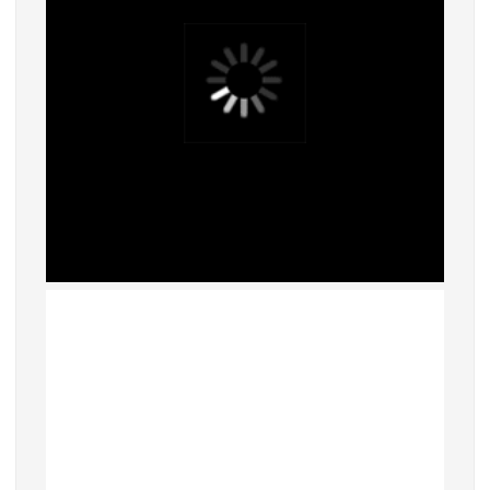
АДРЕСА НАШИХ
МАГАЗИНОВ
МОСКВА, БУТИК
ул. Народная, д.8
САНКТ-ПЕТЕРБУРГ, БУТИК
ул. Чайковского, д.54
КРАСНОДАР, ТЦ «ГАЛЕРЕЯ»
ул. Володи Головатого, д. 313
СОЧИ, БУТИК
ул. Морской переулок, д. 2
Смотреть все адреса