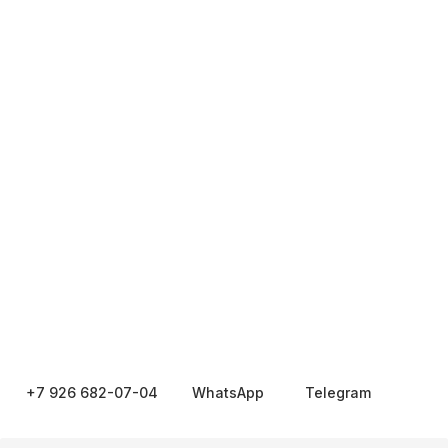
Подвески
Аутлет
Для него
Для детей
ДЛЯ КЛИЕНТА
Доставка и оплата
Рекомендации по уходу
Оплата «Долями»
Программа лояльности
Обмен и возврат
Подарочный сертификат
Корпоративные подарки
ОБ OCEAN MUSE
О бренде
Адреса магазинов
Сотрудничество
Контакты
Журнал Ocean Muse
ОНЛАЙН-КОНСУЛЬТАЦИЯ
Позвонить
Max
Telegram
VK