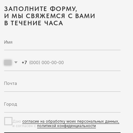
WhatsApp
* Социальная сеть Instagram принадлежит
компании Meta, признанной экстремистской и
запрещена на территории Российской Федерации
Политика конфиденциальности
ИП Грабовская Ю.А.
Договор оферты
ИНН 911016890802
Разработка сайта
© OCEAN MUSE 2026
ТЕ САМЫЕ УКРАШЕНИЯ С БАЛИ