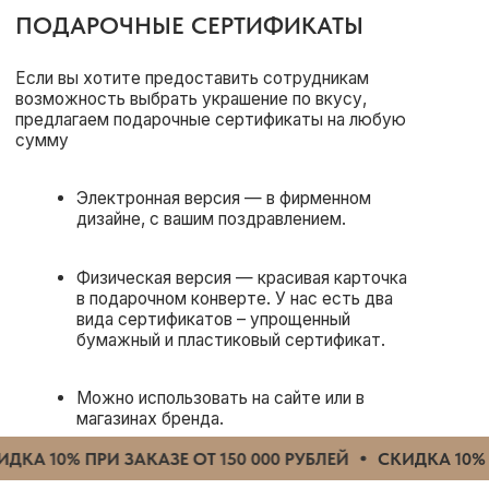
НАЧНИТЕ ПОДГОТОВКУ
К ПОДАРКАМ УЖЕ СЕЙЧАС
Звоните или пишите — обсудим все детали
+7 926 682-07-04
WhatsApp
Telegram
ЗАПОЛНИТЕ ФОРМУ,
И МЫ СВЯЖЕМСЯ С ВАМИ
В ТЕЧЕНИЕ ЧАСА
КА 10% ПРИ ЗАКАЗЕ ОТ 150 000 РУБЛЕЙ
СКИДКА 10% П