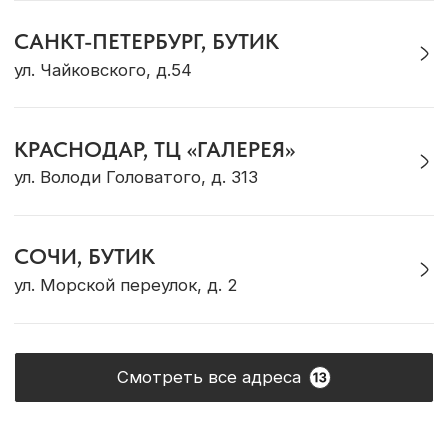
Для него
Для детей
ДЛЯ КЛИЕНТА
Доставка и оплата
Рекомендации по уходу
Оплата «Долями»
Программа лояльности
Обмен и возврат
Подарочный сертификат
Корпоративные подарки
ОБ OCEAN MUSE
О бренде
Адреса магазинов
Сотрудничество
Контакты
Журнал Ocean Muse
ОНЛАЙН-КОНСУЛЬТАЦИЯ
Позвонить
Max
Telegram
VK