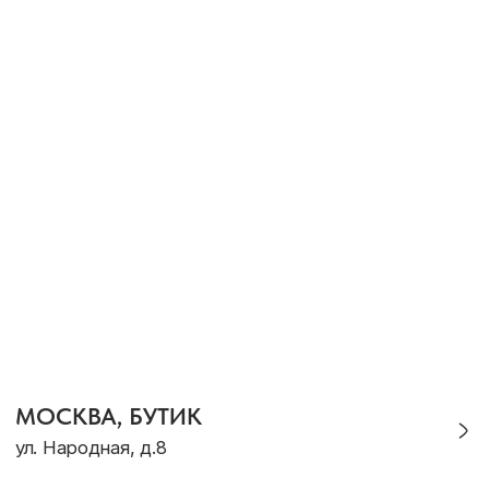
ТЕ САМЫЕ УКРАШЕНИЯ С
БАЛИ
TG-КАНАЛ
ВКОНТАКТЕ
КАТАЛОГ
Кольца
Новинки
Серьги
Комплекты
Браслеты
Для дома
Галстуки
Подарки
Подвески
Аутлет