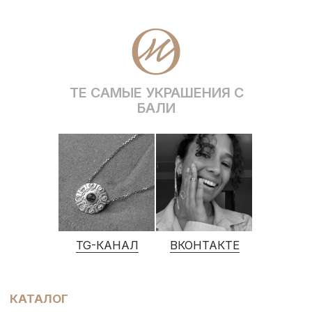
WhatsApp
* Социальная сеть Instagram принадлежит
компании Meta, признанной экстремистской и
запрещена на территории Российской Федерации
Политика конфиденциальности
ИП Грабовская Ю.А.
Договор оферты
ИНН 911016890802
Разработка сайта
© OCEAN MUSE 2026
ТЕ САМЫЕ УКРАШЕНИЯ С БАЛИ