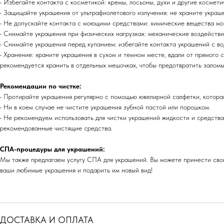
• Избегайте контакта с косметикой: кремы, лосьоны, духи и другие космет
• Защищайте украшения от ультрафиолетового излучения: не храните украш
• Не допускайте контакта с моющими средствами: химические вещества мо
• Снимайте украшения при физических нагрузках: механические воздейств
• Снимайте украшения перед купанием: избегайте контакта украшений с вод
• Хранение: храните украшения в сухом и темном месте, вдали от прямого с
рекомендуется хранить в отдельных мешочках, чтобы предотвратить залом
Рекомендации по чистке:
• Протирайте украшения регулярно с помощью ювелирной салфетки, которая
• Ни в коем случае не чистите украшения зубной пастой или порошком.
• Не рекомендуем использовать для чистки украшений жидкости и средства
рекомендованные чистящие средства.
СПА-процедуры для украшений:
Мы также предлагаем услугу СПА для украшений. Вы можете принести свои
ваши любимые украшения и подарить им новый вид!
ДОСТАВКА И ОПЛАТА