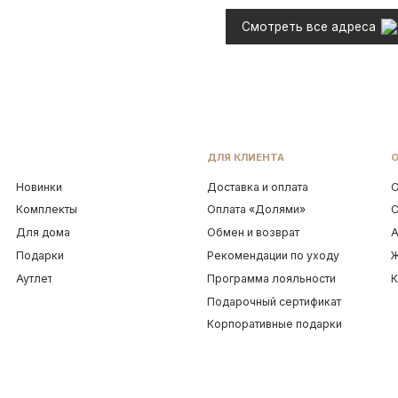
ти
Договор оферты
ИП Грабовская Ю.А.
ИНН 911016890802
УКРАШЕНИЯ 