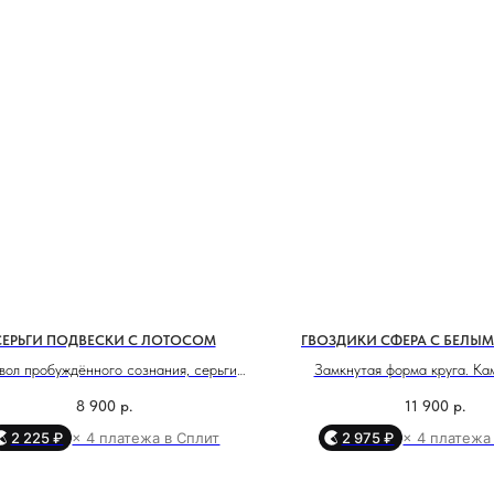
МОСКВА, БУТИК
ул. Народная, д.8
СЕРЬГИ ПОДВЕСКИ С ЛОТОСОМ
ГВОЗДИКИ СФЕРА С БЕЛЫ
ол пробуждённого сознания, серьги
Замкнутая форма круга. Ка
САНКТ-ПЕТЕРБУРГ, БУТИК
ос" словно касаются души — лёгкие,
внутри. И ты — в точке ра
ул. Чайковского, д.54
8 900
р.
11 900
р.
ие, наполненные смыслом. Эти серьги
2 225 ₽
× 4 платежа в Сплит
2 975 ₽
× 4 платежа
 тех, кто идёт внутрь себя, к свету и
Эти серьги — манифест вн
КРАСНОДАР, ТЦ «ГАЛЕРЕЯ»
лансу. Лотос — сакральный символ
собранности, духовной г
ул. Володи Головатого, д. 313
пробуждения, а серебро очищает,
магнетической притягате