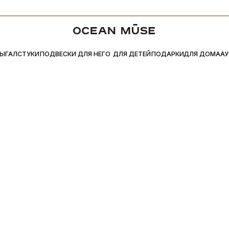
₽
ДО −30% В РАЗДЕЛЕ «АУТЛЕТ»
ОПЛАЧИВАЙТЕ ПОКУПКУ 
●
●
ДЛЯ ДОМА
УКИ
ПОДВЕСКИ
ДЛЯ НЕГО
ДЛЯ ДЕТЕЙ
ПОДАРКИ
АУТЛЕТ