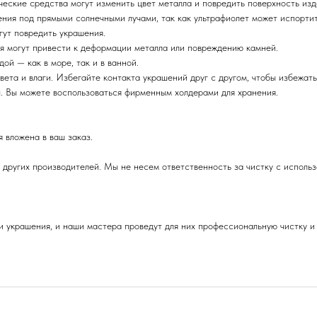
ические средства могут изменить цвет металла и повредить поверхность изд
ения под прямыми солнечными лучами, так как ультрафиолет может испорти
гут повредить украшения.
ия могут привести к деформации металла или повреждению камней.
ой — как в море, так и в ванной.
вета и влаги. Избегайте контакта украшений друг с другом, чтобы избежать
ы. Вы можете воспользоваться фирменным холдерами для хранения.
 вложена в ваш заказ.
 других производителей. Мы не несем ответственность за чистку с исполь
 украшения, и наши мастера проведут для них профессиональную чистку и 