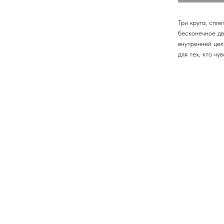
Три круга, спл
бесконечное дв
внутренней цел
для тех, кто чу