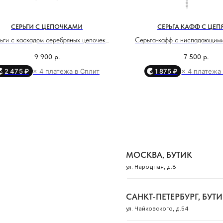
САНКТ-ПЕТЕРБУРГ, БУТИК
ул. Чайковского, д.54
СЕРЬГИ С ЦЕПОЧКАМИ
СЕРЬГА КАФФ С ЦЕ
ьги с каскадом серебряных цепочек
Серьга-кафф с ниспадающим
КРАСНОДАР, ТЦ «ГАЛЕРЕЯ»
ают ощущение движения, лёгкости и
— это про игру контрастов: 
9 900
р.
7 500
р.
ул. Володи Головатого, д. 313
чённой дерзости. В каждом движении
сила, движение и внутренняя у
2 475 ₽
× 4 платежа в Сплит
1 875 ₽
× 4 платежа
м, в каждой цепочке — поток энергии,
Каждое звено цепи — как тв
руящийся вдоль шеи, как отражение
опыт, который больше не ск
СОЧИ, БУТИК
оей внутренней свободы. Серебро
создаёт красивый ритм пр
ул. Морской переулок, д. 2
ает и усиливает интуицию, придавая
Украшение для тех, кто чувств
у образу утончённую силу и лёгкость
начинается там, где ты выбир
новременно. Эти серьги не просто
в своём темпе.
Смотреть все адреса
няют — они говорят за тебя: ты здесь,
ты свободна, ты сияешь.
плетение цепи: якор
длина цепи: 12 см
вес: 6.64 гр
количество цепей: 7
вес: 3.06 гр
ДЛЯ КЛИЕНТА
ОБ OCEAN MUSE
нки
Доставка и оплата
О бренде
лекты
Оплата «Долями»
Сотрудничество