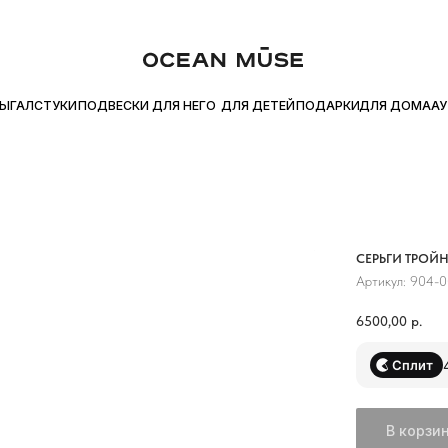
ТЕ ПОКУПКУ ЧАСТЯМИ С Я.СПЛИТ
БЕСПЛАТНАЯ ДОСТАВКА ОТ 
●
ДЛЯ ДОМА
УКИ
ПОДВЕСКИ
ДЛЯ НЕГО
ДЛЯ ДЕТЕЙ
ПОДАРКИ
АУТЛЕТ
СЕРЬГИ ТРОЙН
Артикул:
904-0
6500,00
р.
Сплит
В корзи