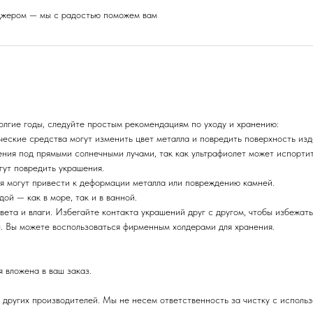
еджером — мы с радостью поможем вам
олгие годы, следуйте простым рекомендациям по уходу и хранению:
ические средства могут изменить цвет металла и повредить поверхность изд
ения под прямыми солнечными лучами, так как ультрафиолет может испорти
гут повредить украшения.
ия могут привести к деформации металла или повреждению камней.
ой — как в море, так и в ванной.
вета и влаги. Избегайте контакта украшений друг с другом, чтобы избежать
ы. Вы можете воспользоваться фирменным холдерами для хранения.
 вложена в ваш заказ.
 других производителей. Мы не несем ответственность за чистку с исполь