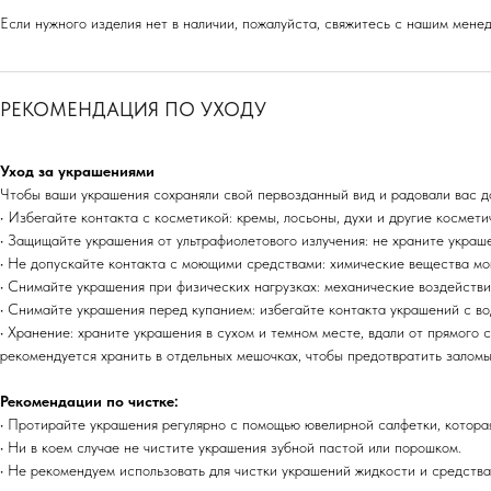
Если нужного изделия нет в наличии, пожалуйста, свяжитесь с нашим мен
РЕКОМЕНДАЦИЯ ПО УХОДУ
Уход за украшениями
Чтобы ваши украшения сохраняли свой первозданный вид и радовали вас д
• Избегайте контакта с косметикой: кремы, лосьоны, духи и другие космет
• Защищайте украшения от ультрафиолетового излучения: не храните украш
• Не допускайте контакта с моющими средствами: химические вещества мо
• Снимайте украшения при физических нагрузках: механические воздейств
• Снимайте украшения перед купанием: избегайте контакта украшений с вод
• Хранение: храните украшения в сухом и темном месте, вдали от прямого с
рекомендуется хранить в отдельных мешочках, чтобы предотвратить залом
Рекомендации по чистке:
• Протирайте украшения регулярно с помощью ювелирной салфетки, которая
• Ни в коем случае не чистите украшения зубной пастой или порошком.
• Не рекомендуем использовать для чистки украшений жидкости и средства