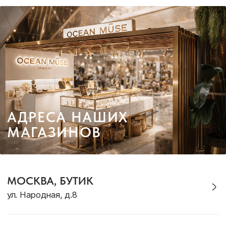
ТЕ САМЫЕ УКРАШЕНИЯ С
БАЛИ
TG-КАНАЛ
ВКОНТАКТЕ
КАТАЛОГ
Кольца
Новинки
Серьги
Комплекты
Браслеты
Для дома
Галстуки
Подарки
Подвески
Аутлет
Для него