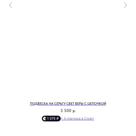
МОСКВА, БУТИК
ул. Народная, д.8
САНКТ-ПЕТЕРБУРГ, БУТИК
ул. Чайковского, д.54
КРАСНОДАР, ТЦ «ГАЛЕРЕЯ»
ул. Володи Головатого, д. 313
СОЧИ, БУТИК
ул. Морской переулок, д. 2
ПОДВЕСКА НА СЕРЬГУ СВЕТ ВЕРЫ С ЦЕПОЧКОЙ
5 500
р.
Смотреть все адреса
1 375 ₽
× 4 платежа в Сплит