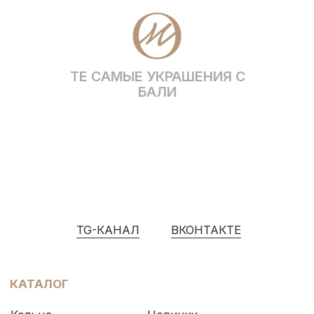
* Социальная сеть Instagram принадлежит
компании Meta, признанной экстремистской и
запрещена на территории Российской Федерации
Политика конфиденциальности
ИП Грабовская Ю.А.
Договор оферты
ИНН 911016890802
Разработка сайта
© OCEAN MUSE 2026
ТЕ САМЫЕ УКРАШЕНИЯ С БАЛИ