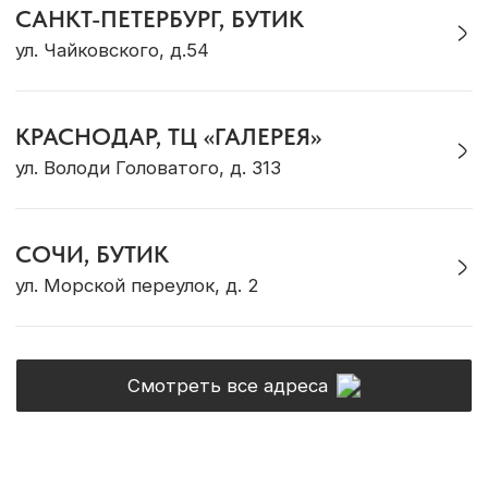
Для детей
ДЛЯ КЛИЕНТА
Доставка и оплата
Рекомендации по уходу
Оплата «Долями»
Программа лояльности
Обмен и возврат
Подарочный сертификат
Корпоративные подарки
ОБ OCEAN MUSE
О бренде
Адреса магазинов
Сотрудничество
Контакты
Журнал Ocean Muse
ОНЛАЙН-КОНСУЛЬТАЦИЯ
Позвонить
Max
Telegram
VK
WhatsApp