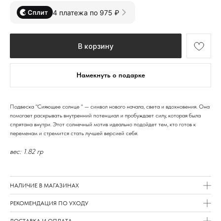
4 платежа по 975 ₽
Сплит
В корзину
Намекнуть о подарке
Подвеска "Сияющее солнце " — символ нового начала, света и вдохновения. Она
помогает раскрывать внутренний потенциал и пробуждает силу, которая была
спрятана внутри. Этот солнечный мотив идеально подойдет тем, кто готов к
переменам и стремится стать лучшей версией себя.
вес: 1.82 гр
НАЛИЧИЕ В МАГАЗИНАХ
РЕКОМЕНДАЦИЯ ПО УХОДУ
ДОСТАВКА И ОПЛАТА