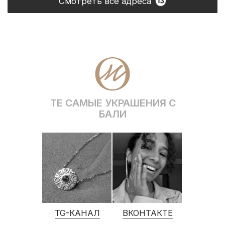
Кольца
Новинки
Серьги
Комплекты
Браслеты
Для дома
Галстуки
Подарки
Подвески
Аутлет
Для него
Для детей
ДЛЯ КЛИЕНТА
Доставка и оплата
Рекомендации по уходу
Оплата «Долями»
Программа лояльности
Обмен и возврат
Подарочный сертификат
Корпоративные подарки
ОБ OCEAN MUSE
О бренде
Адреса магазинов
Сотрудничество
Контакты
Журнал Ocean Muse