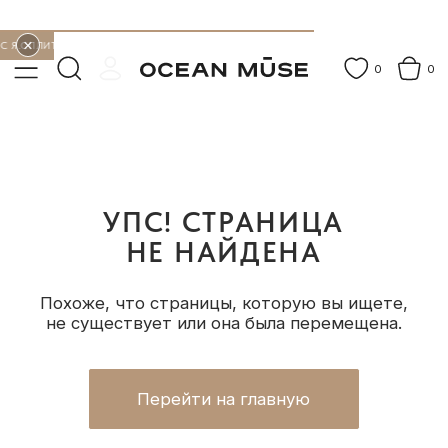
×
Я.СПЛИТ
БЕСПЛАТНАЯ ДОСТАВКА ОТ 15 000 ₽
ДО −30% В РАЗДЕЛЕ «АУТЛЕ
●
●
0
0
НОВИНКИ
КОМПЛЕКТЫ
КОЛЬЦА
СЕРЬГИ
БРАСЛЕТЫ
ГАЛСТ
УПС! СТРАНИЦА
НЕ НАЙДЕНА
Похоже, что страницы, которую вы ищете,
не существует или она была перемещена.
Перейти на главную