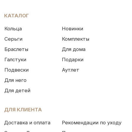
ОНЛАЙН-КОНСУЛЬТАЦИЯ
Позвонить
Max
Telegram
VK
WhatsApp
* Социальная сеть Instagram принадлежит
компании Meta, признанной экстремистской и
запрещена на территории Российской Федерации
Политика конфиденциальности
ИП Грабовская Ю.А.
Договор оферты
ИНН 911016890802
Разработка сайта
© OCEAN MUSE 2026
ТЕ САМЫЕ УКРАШЕНИЯ С БАЛИ