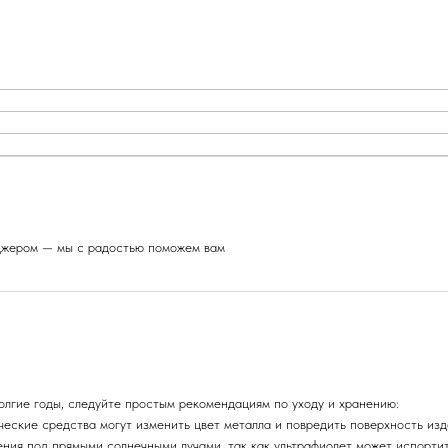
еджером — мы с радостью поможем вам
олгие годы, следуйте простым рекомендациям по уходу и хранению:
ические средства могут изменить цвет металла и повредить поверхность изд
ения под прямыми солнечными лучами, так как ультрафиолет может испорти