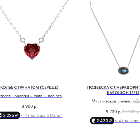
МОСКВА, БУТИК
ул. Народная, д.8
САНКТ-ПЕТЕРБУРГ, БУТИК
КОЛЬЕ С ГРАНАТОМ (СЕРДЦЕ)
ПОДВЕСКА С ЛАБРАДОРИ
ул. Чайковского, д.54
КАБОШОН 13*18
трасть, энергия и сила — всё это
Мистическое сияние лаб
лощено в элегантном колье Heart с
8 900
р.
КРАСНОДАР, ТЦ «ГАЛЕРЕЯ»
раскрывает глубину твоей души
том. В центре украшения сияет гранат
9 730
р.
13 900
р
ул. Володи Головатого, д. 313
интуитивное знание. Это
2 225 ₽
× 4 платежа в Сплит
рме сердца — символ глубокой любви,
2 433 ₽
× 4 платежа
защищает от внешнего негати
енной силы и внутреннего огня. Этот
услышать внутренний голос и 
камень пробуждает уверенность,
СОЧИ, БУТИК
в момент трансформации. Под
влекает успех и помогает воплощать
ул. Морской переулок, д. 2