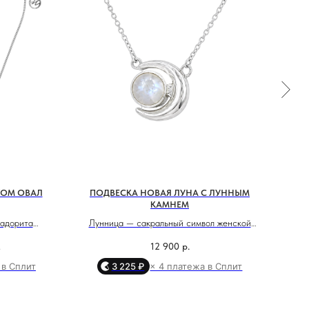
ТОМ ОВАЛ
ПОДВЕСКА НОВАЯ ЛУНА С ЛУННЫМ
КАМНЕМ
радорита
Лунница — сакральный символ женской
А
 и усиливает
природы, отражённый в нежных линиях
сер
.
12 900
р.
т камень
украшения. В её центре — лунный камень,
эн
 в Сплит
3 225 ₽
× 4 платежа в Сплит
ва, помогает
вибрации которого усиливают интуицию,
Каме
сопровождает
помогают слышать себя и возвращают к
акти
веска станет
внутреннему источнику силы. Это
и по