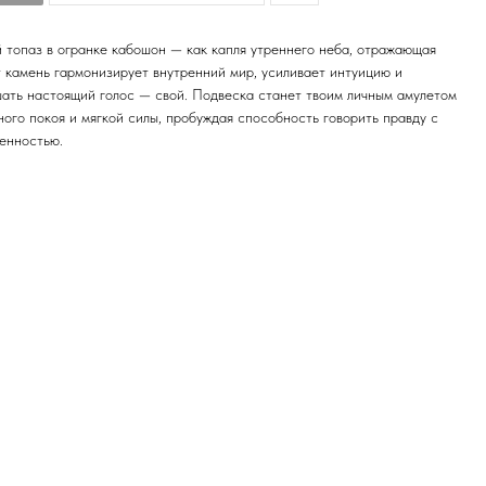
й топаз в огранке кабошон — как капля утреннего неба, отражающая
т камень гармонизирует внутренний мир, усиливает интуицию и
ать настоящий голос — свой. Подвеска станет твоим личным амулетом
ного покоя и мягкой силы, пробуждая способность говорить правду с
енностью.