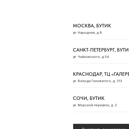
твоим талисманом пробуж
мечты в реальность.
духовного роста — тем сам
внутри, что ведёт сквозь 
ая серебряная цепочка подчёркивает
Смотреть все адреса
ысканность колье, а регулируемая
плетение цепи: панци
ёжка обеспечивает удобную посадку.
длина цепи: 42 с
 с гранатом станет мощным акцентом
длина удлинения: 10
ашем образе, наделяя его харизмой,
вставка: лабрадори
тончённостью и особым смыслом.
вес: 6.68 гр
летение цепи: якорное/панцирное
ДЛЯ КЛИЕНТА
ОБ OCEAN MUSE
длина цепи: 38 см
нки
Доставка и оплата
О бренде
длина удлинения: 10 см
лекты
Оплата «Долями»
Сотрудничество
вставка: гранат
дома
Обмен и возврат
Адреса магазинов
вес: 3.6 гр
рки
Рекомендации по уходу
Журнал Ocean Mu
т
Программа лояльности
Контакты
Подарочный сертификат
Корпоративные подарки