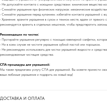
• Не допускайте контакта с моющими средствами: химические вещества мо
• Снимайте украшения при физических нагрузках: механические воздейств
• Снимайте украшения перед купанием: избегайте контакта украшений с вод
• Хранение: храните украшения в сухом и темном месте, вдали от прямого с
рекомендуется хранить в отдельных мешочках, чтобы предотвратить залом
Рекомендации по чистке:
• Протирайте украшения регулярно с помощью ювелирной салфетки, которая
• Ни в коем случае не чистите украшения зубной пастой или порошком.
• Не рекомендуем использовать для чистки украшений жидкости и средства
рекомендованные чистящие средства.
СПА-процедуры для украшений:
Мы также предлагаем услугу СПА для украшений. Вы можете принести свои
ваши любимые украшения и подарить им новый вид!
ДОСТАВКА И ОПЛАТА