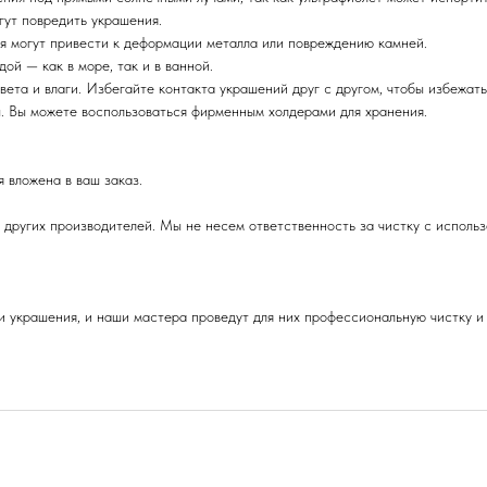
гут повредить украшения.
ия могут привести к деформации металла или повреждению камней.
ой — как в море, так и в ванной.
вета и влаги. Избегайте контакта украшений друг с другом, чтобы избежать
ы. Вы можете воспользоваться фирменным холдерами для хранения.
 вложена в ваш заказ.
 других производителей. Мы не несем ответственность за чистку с исполь
 украшения, и наши мастера проведут для них профессиональную чистку и 