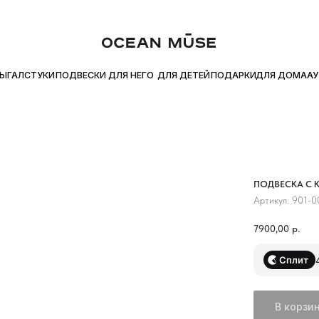
ЙТЕ ПОКУПКУ ЧАСТЯМИ С Я.СПЛИТ
БЕСПЛАТНАЯ ДОСТАВКА ОТ
●
ДЛЯ ДОМА
УКИ
ПОДВЕСКИ
ДЛЯ НЕГО
ДЛЯ ДЕТЕЙ
ПОДАРКИ
АУТЛЕТ
ПОДВЕСКА С 
Артикул:
901-0
7900,00
р.
Сплит
В корзи