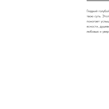
Гладкий голубо
твою суть. Это
помогает услыш
ясности, душев
любовью и увер