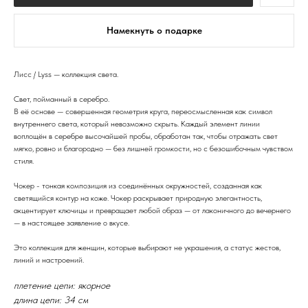
Намекнуть о подарке
Лисс / Lyss — коллекция света.
Свет, пойманный в серебро.
В её основе — совершенная геометрия круга, переосмысленная как символ
внутреннего света, который невозможно скрыть. Каждый элемент линии
воплощён в серебре высочайшей пробы, обработан так, чтобы отражать свет
мягко, ровно и благородно — без лишней громкости, но с безошибочным чувством
стиля.
Чокер - тонкая композиция из соединённых окружностей, созданная как
светящийся контур на коже. Чокер раскрывает природную элегантность,
акцентирует ключицы и превращает любой образ — от лаконичного до вечернего
— в настоящее заявление о вкусе.
Это коллекция для женщин, которые выбирают не украшения, а статус жестов,
линий и настроений.
плетение цепи: якорное
длина цепи: 34 см