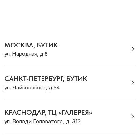
КАТАЛОГ
Кольца
Новинки
Серьги
Комплекты
Браслеты
Для дома
Галстуки
Подарки
Подвески
Аутлет
Для него
Для детей
ДЛЯ КЛИЕНТА
Доставка и оплата
Рекомендации по уходу
Оплата «Долями»
Программа лояльности
Обмен и возврат
Подарочный сертификат
Корпоративные подарки
ОБ OCEAN MUSE
О бренде
Адреса магазинов
Сотрудничество
Контакты