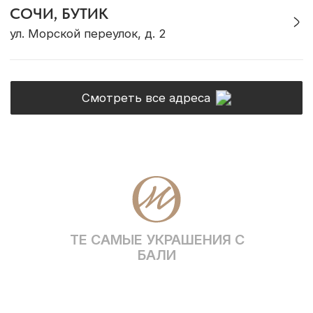
Журнал Ocean Muse
ОНЛАЙН-КОНСУЛЬТАЦИЯ
Позвонить
Max
Telegram
VK
WhatsApp
* Социальная сеть Instagram принадлежит
компании Meta, признанной экстремистской и
запрещена на территории Российской Федерации
Политика конфиденциальности
ИП Грабовская Ю.А.
Договор оферты
ИНН 911016890802
Разработка сайта
© OCEAN MUSE 2026
ТЕ САМЫЕ УКРАШЕНИЯ С БАЛИ