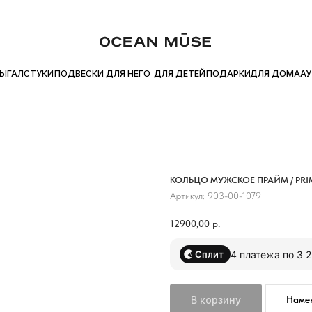
ЙТЕ ПОКУПКУ ЧАСТЯМИ С Я.СПЛИТ
БЕСПЛАТНАЯ ДОСТАВКА ОТ
●
ДЛЯ ДОМА
УКИ
ПОДВЕСКИ
ДЛЯ НЕГО
ДЛЯ ДЕТЕЙ
ПОДАРКИ
АУТЛЕТ
КОЛЬЦО МУЖСКОЕ ПРАЙМ / PRI
Артикул:
903-00-1079
12900,00
р.
4 платежа по 3 
Сплит
В корзину
Намек