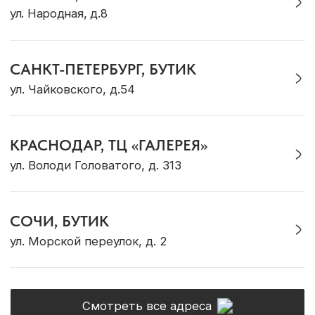
Галстуки
Подарки
Подвески
Аутлет
Для него
Для детей
ДЛЯ КЛИЕНТА
Доставка и оплата
Рекомендации по уходу
Оплата «Долями»
Программа лояльности
Обмен и возврат
Подарочный сертификат
Корпоративные подарки
ОБ OCEAN MUSE
О бренде
Адреса магазинов
Сотрудничество
Контакты
Журнал Ocean Muse
ОНЛАЙН-КОНСУЛЬТАЦИЯ
Позвонить
Max