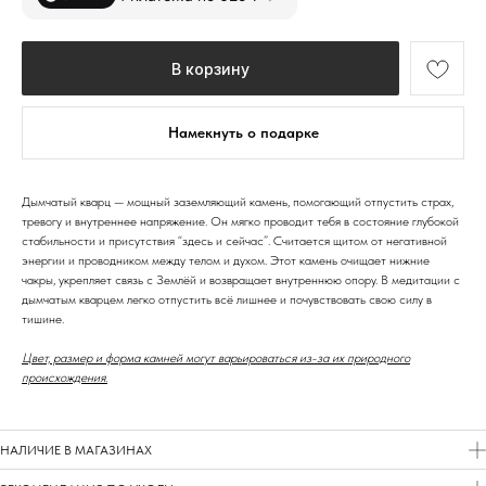
В корзину
Намекнуть о подарке
Дымчатый кварц — мощный заземляющий камень, помогающий отпустить страх,
тревогу и внутреннее напряжение. Он мягко проводит тебя в состояние глубокой
стабильности и присутствия “здесь и сейчас”. Считается щитом от негативной
энергии и проводником между телом и духом. Этот камень очищает нижние
чакры, укрепляет связь с Землёй и возвращает внутреннюю опору. В медитации с
дымчатым кварцем легко отпустить всё лишнее и почувствовать свою силу в
тишине.
Цвет, размер и форма камней могут варьироваться из-за их природного
происхождения.
НАЛИЧИЕ В МАГАЗИНАХ