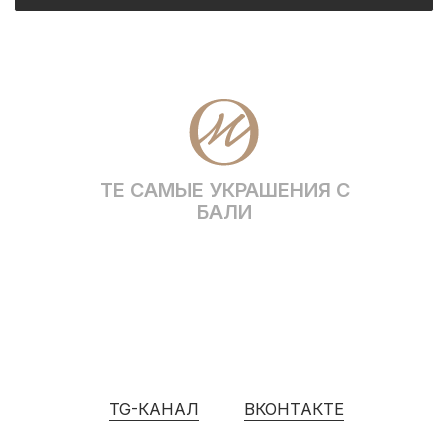
Telegram
VK
WhatsApp
* Социальная сеть Instagram принадлежит
компании Meta, признанной экстремистской и
запрещена на территории Российской Федерации
Политика конфиденциальности
ИП Грабовская Ю.А.
Договор оферты
ИНН 911016890802
Разработка сайта
© OCEAN MUSE 2026
ТЕ САМЫЕ УКРАШЕНИЯ С БАЛИ