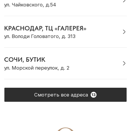
Обмен и возврат
Подарочный сертификат
Корпоративные подарки
ОБ OCEAN MUSE
О бренде
Адреса магазинов
Сотрудничество
Контакты
Журнал Ocean Muse
ОНЛАЙН-КОНСУЛЬТАЦИЯ
Позвонить
Max
Telegram
VK
WhatsApp
* Социальная сеть Instagram принадлежит
компании Meta, признанной экстремистской и
запрещена на территории Российской Федерации
Политика конфиденциальности
ИП Грабовская Ю.А.
Договор оферты
ИНН 911016890802