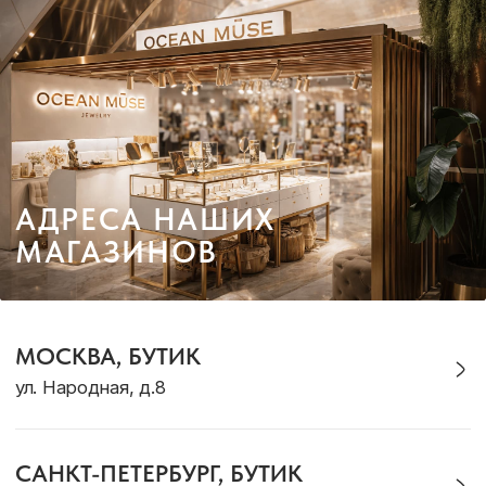
TG-КАНАЛ
ВКОНТАКТЕ
КАТАЛОГ
Кольца
Новинки
Серьги
Комплекты
Браслеты
Для дома
Галстуки
Подарки
Подвески
Аутлет
Для него
Для детей
ДЛЯ КЛИЕНТА
Доставка и оплата
Рекомендации по уходу
Оплата «Долями»
Программа лояльности