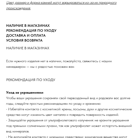
Цвет, размер и форма камней могут варьироваться из-за их природного
происхождения.
НАЛИЧИЕ В МАГАЗИНАХ
РЕКОМЕНДАЦИЯ ПО УХОДУ
ДОСТАВКА И ОПЛАТА
УСЛОВИЯ ВОЗВРАТА
НАЛИЧИЕ В МАГАЗИНАХ
Если нужного изделия нет в наличии, пожалуйста, свяжитесь с нашим
менеджером — мы с радостью поможем вам
РЕКОМЕНДАЦИЯ ПО УХОДУ
Уход за украшениями
Чтобы ваши украшения сохраняли свой первозданный вид и радовали вас долгие
годы, следуйте простым рекомендациям по уходу и хранению:
• Избегайте контакта с косметикой: кремы, лосьоны, духи и другие косметические
средства могут изменить цвет металла и повредить поверхность изделий.
• Защищайте украшения от ультрафиолетового излучения: не храните украшения
под прямыми солнечными лучами, так как ультрафиолет может испортить внешний
вид минералов.
• Не допускайте контакта с моющими средствами: химические вещества могут