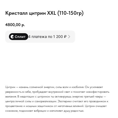
Кристалл цитрин XXL (110-150гр)
4800,00
р.
4 платежа по 1 200 ₽
Сплит
В корзину
Цитрин — камень солнечной энергии, силы воли и изобилия. Он усиливает
уверенность в себе, пробуждает внутренний свет и помогает манифестировать
желания. В медитации с цитрином ты активируешь энергию третьей чакры —
центра личной силы и самореализации. Эзотерики считают его проводником к
процветанию и мощным защитником от негативных влияний. Цитрин очищает
сознание, поднимает вибрации и наполняет душу радостью.