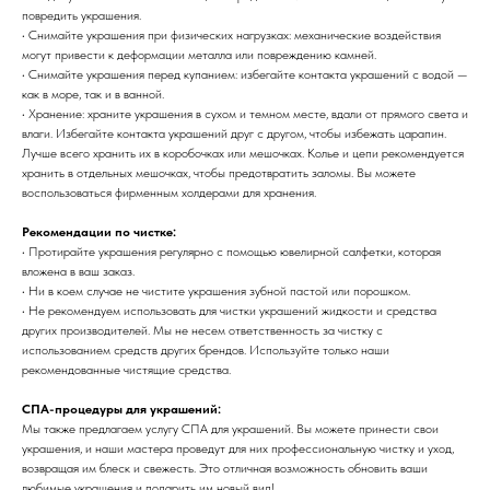
повредить украшения.
• Снимайте украшения при физических нагрузках: механические воздействия
могут привести к деформации металла или повреждению камней.
• Снимайте украшения перед купанием: избегайте контакта украшений с водой —
как в море, так и в ванной.
• Хранение: храните украшения в сухом и темном месте, вдали от прямого света и
влаги. Избегайте контакта украшений друг с другом, чтобы избежать царапин.
Лучше всего хранить их в коробочках или мешочках. Колье и цепи рекомендуется
хранить в отдельных мешочках, чтобы предотвратить заломы. Вы можете
воспользоваться фирменным холдерами для хранения.
Рекомендации по чистке:
• Протирайте украшения регулярно с помощью ювелирной салфетки, которая
вложена в ваш заказ.
• Ни в коем случае не чистите украшения зубной пастой или порошком.
• Не рекомендуем использовать для чистки украшений жидкости и средства
других производителей. Мы не несем ответственность за чистку с
использованием средств других брендов. Используйте только наши
рекомендованные чистящие средства.
СПА-процедуры для украшений:
Мы также предлагаем услугу СПА для украшений. Вы можете принести свои
украшения, и наши мастера проведут для них профессиональную чистку и уход,
возвращая им блеск и свежесть. Это отличная возможность обновить ваши
любимые украшения и подарить им новый вид!