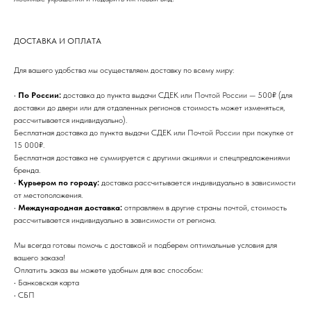
ДОСТАВКА И ОПЛАТА
Для вашего удобства мы осуществляем доставку по всему миру:
•
По России:
доставка до пункта выдачи СДЕК или Почтой России — 500₽ (для
доставки до двери или для отдаленных регионов стоимость может изменяться,
рассчитывается индивидуально).
Бесплатная доставка до пункта выдачи СДЕК или Почтой России при покупке от
15 000₽.
Бесплатная доставка не суммируется с другими акциями и спецпредложениями
бренда.
•
Курьером по городу:
доставка рассчитывается индивидуально в зависимости
АДРЕСА НАШИХ
от местоположения.
МАГАЗИНОВ
•
Международная доставка:
отправляем в другие страны почтой, стоимость
рассчитывается индивидуально в зависимости от региона.
Мы всегда готовы помочь с доставкой и подберем оптимальные условия для
МОСКВА, БУТИК
вашего заказа!
ул. Народная, д.8
Оплатить заказ вы можете удобным для вас способом:
• Банковская карта
• СБП
САНКТ-ПЕТЕРБУРГ, БУТИК