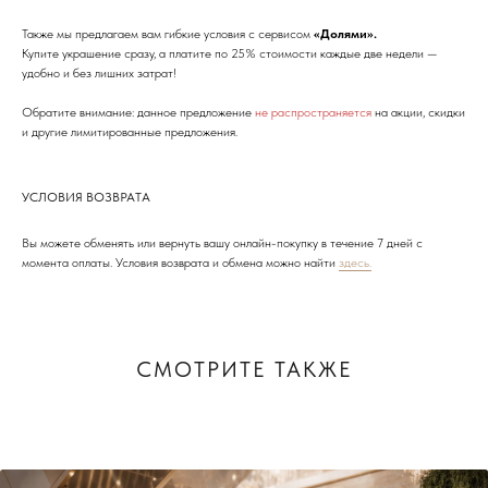
ул. Чайковского, д.54
Также мы предлагаем вам гибкие условия с сервисом
«Долями».
Купите украшение сразу, а платите по 25% стоимости каждые две недели —
КРАСНОДАР, ТЦ «ГАЛЕРЕЯ»
удобно и без лишних затрат!
ул. Володи Головатого, д. 313
Обратите внимание: данное предложение
не распространяется
на акции, скидки
и другие лимитированные предложения.
СОЧИ, БУТИК
ул. Морской переулок, д. 2
УСЛОВИЯ ВОЗВРАТА
Вы можете обменять или вернуть вашу онлайн-покупку в течение 7 дней с
Смотреть все адреса
момента оплаты. Условия возврата и обмена можно найти
здесь.
СМОТРИТЕ ТАКЖЕ
ТЕ САМЫЕ УКРАШЕНИЯ С
БАЛИ