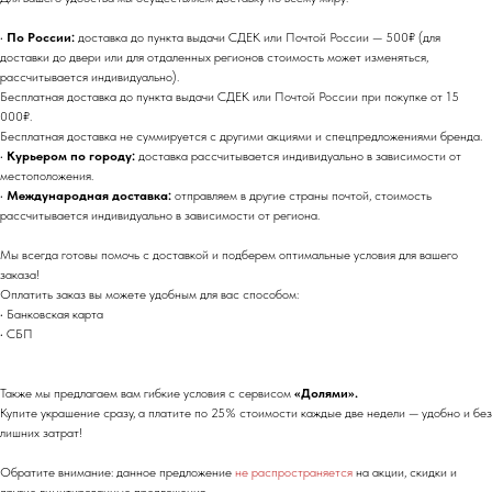
•
По России:
доставка до пункта выдачи СДЕК или Почтой России — 500₽ (для
доставки до двери или для отдаленных регионов стоимость может изменяться,
рассчитывается индивидуально).
Бесплатная доставка до пункта выдачи СДЕК или Почтой России при покупке от 15
000₽.
Бесплатная доставка не суммируется с другими акциями и спецпредложениями бренда.
•
Курьером по городу:
доставка рассчитывается индивидуально в зависимости от
местоположения.
•
Международная доставка:
отправляем в другие страны почтой, стоимость
рассчитывается индивидуально в зависимости от региона.
Мы всегда готовы помочь с доставкой и подберем оптимальные условия для вашего
заказа!
Оплатить заказ вы можете удобным для вас способом:
• Банковская карта
• СБП
Также мы предлагаем вам гибкие условия с сервисом
«Долями».
Купите украшение сразу, а платите по 25% стоимости каждые две недели — удобно и без
лишних затрат!
Обратите внимание: данное предложение
не распространяется
на акции, скидки и
другие лимитированные предложения.