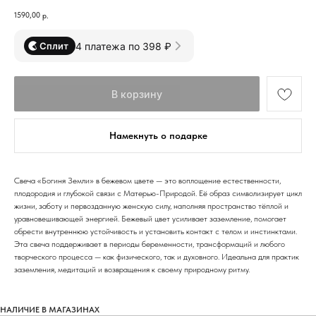
1590,00
р.
4 платежа по 398 ₽
Сплит
В корзину
Намекнуть о подарке
Свеча «Богиня Земли» в бежевом цвете — это воплощение естественности,
плодородия и глубокой связи с Матерью-Природой. Её образ символизирует цикл
жизни, заботу и первозданную женскую силу, наполняя пространство тёплой и
уравновешивающей энергией. Бежевый цвет усиливает заземление, помогает
обрести внутреннюю устойчивость и установить контакт с телом и инстинктами.
Эта свеча поддерживает в периоды беременности, трансформаций и любого
творческого процесса — как физического, так и духовного. Идеальна для практик
заземления, медитаций и возвращения к своему природному ритму.
НАЛИЧИЕ В МАГАЗИНАХ