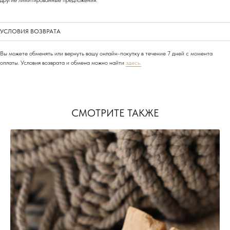
УСЛОВИЯ ВОЗВРАТА
Вы можете обменять или вернуть вашу онлайн-покупку в течение 7 дней с момента
оплаты. Условия возврата и обмена можно найти
здесь.
АДРЕСА НАШИХ
МАГАЗИНОВ
СМОТРИТЕ ТАКЖЕ
МОСКВА, БУТИК
ул. Народная, д.8
САНКТ-ПЕТЕРБУРГ, БУТИК
ул. Чайковского, д.54
КРАСНОДАР, ТЦ «ГАЛЕРЕЯ»
ул. Володи Головатого, д. 313