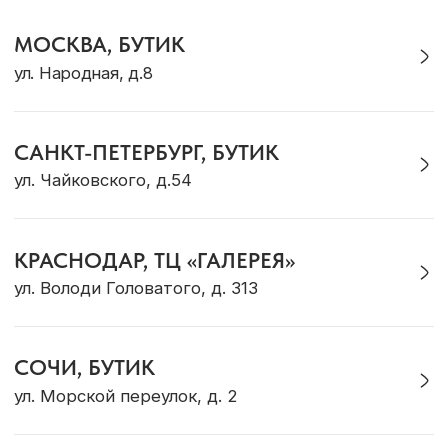
Журнал Ocean Muse
ОНЛАЙН-КОНСУЛЬТАЦИЯ
Позвонить
Max
Telegram
VK
WhatsApp
* Социальная сеть Instagram принадлежит
компании Meta, признанной экстремистской и
запрещена на территории Российской Федерации
Политика конфиденциальности
ИП Грабовская Ю.А.
Договор оферты
ИНН 911016890802
Разработка сайта
© OCEAN MUSE 2026
ТЕ САМЫЕ УКРАШЕНИЯ С БАЛИ