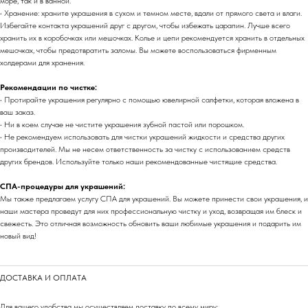
море, так и в ванной.
• Хранение: храните украшения в сухом и темном месте, вдали от прямого света и влаги.
Избегайте контакта украшений друг с другом, чтобы избежать царапин. Лучше всего
хранить их в коробочках или мешочках. Колье и цепи рекомендуется хранить в отдельных
мешочках, чтобы предотвратить заломы. Вы можете воспользоваться фирменным
холдерами для хранения.
Рекомендации по чистке:
• Протирайте украшения регулярно с помощью ювелирной салфетки, которая вложена в
ваш заказ.
• Ни в коем случае не чистите украшения зубной пастой или порошком.
• Не рекомендуем использовать для чистки украшений жидкости и средства других
производителей. Мы не несем ответственность за чистку с использованием средств
других брендов. Используйте только наши рекомендованные чистящие средства.
СПА-процедуры для украшений:
Мы также предлагаем услугу СПА для украшений. Вы можете принести свои украшения, и
наши мастера проведут для них профессиональную чистку и уход, возвращая им блеск и
свежесть. Это отличная возможность обновить ваши любимые украшения и подарить им
новый вид!
ДОСТАВКА И ОПЛАТА
Для вашего удобства мы осуществляем доставку по всему миру: