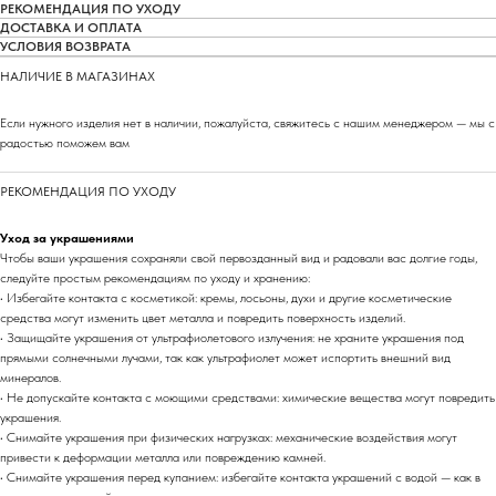
РЕКОМЕНДАЦИЯ ПО УХОДУ
ДОСТАВКА И ОПЛАТА
УСЛОВИЯ ВОЗВРАТА
НАЛИЧИЕ В МАГАЗИНАХ
Если нужного изделия нет в наличии, пожалуйста, свяжитесь с нашим менеджером — мы с
радостью поможем вам
РЕКОМЕНДАЦИЯ ПО УХОДУ
Уход за украшениями
Чтобы ваши украшения сохраняли свой первозданный вид и радовали вас долгие годы,
следуйте простым рекомендациям по уходу и хранению:
• Избегайте контакта с косметикой: кремы, лосьоны, духи и другие косметические
средства могут изменить цвет металла и повредить поверхность изделий.
• Защищайте украшения от ультрафиолетового излучения: не храните украшения под
прямыми солнечными лучами, так как ультрафиолет может испортить внешний вид
минералов.
• Не допускайте контакта с моющими средствами: химические вещества могут повредить
украшения.
• Снимайте украшения при физических нагрузках: механические воздействия могут
привести к деформации металла или повреждению камней.
• Снимайте украшения перед купанием: избегайте контакта украшений с водой — как в