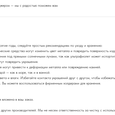
еджером — мы с радостью поможем вам
олгие годы, следуйте простым рекомендациям по уходу и хранению:
ические средства могут изменить цвет металла и повредить поверхность изд
ения под прямыми солнечными лучами, так как ультрафиолет может испорти
гут повредить украшения.
ия могут привести к деформации металла или повреждению камней.
ой — как в море, так и в ванной.
вета и влаги. Избегайте контакта украшений друг с другом, чтобы избежать
ы. Вы можете воспользоваться фирменным холдерами для хранения.
 вложена в ваш заказ.
 других производителей. Мы не несем ответственность за чистку с исполь