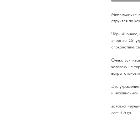
Минималистичны
струится по ко
Чёрный оникс, 
энергию. Он ук
спокойствие се
Оникс усиливае
человеку не те
вокруг станови
Это украшение 
и независимой.
вставка: черны
вес: 5.6 гр