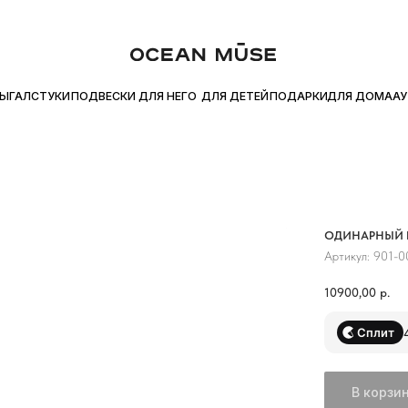
ТЕ ПОКУПКУ ЧАСТЯМИ С Я.СПЛИТ
БЕСПЛАТНАЯ ДОСТАВКА ОТ 
●
ДЛЯ ДОМА
УКИ
ПОДВЕСКИ
ДЛЯ НЕГО
ДЛЯ ДЕТЕЙ
ПОДАРКИ
АУТЛЕТ
ОДИНАРНЫЙ 
Артикул:
901-0
10900,00
р.
Сплит
В корзи