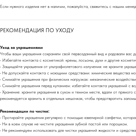
Если нужного изделия нет в наличии, пожалуйста, свяжитесь с нашим мен
РЕКОМЕНДАЦИЯ ПО УХОДУ
Уход за украшениями
Чтобы ваши украшения сохраняли свой первозданный вид и радовали вас д
• Избегайте контакта с косметикой: кремы, лосьоны, духи и другие космет
• Защищайте украшения от ультрафиолетового излучения: не храните украш
• Не допускайте контакта с моющими средствами: химические вещества мо
• Снимайте украшения при физических нагрузках: механические воздейств
• Снимайте украшения перед купанием: избегайте контакта украшений с вод
• Хранение: храните украшения в сухом и темном месте, вдали от прямого с
рекомендуется хранить в отдельных мешочках, чтобы предотвратить залом
Рекомендации по чистке:
• Протирайте украшения регулярно с помощью ювелирной салфетки, которая
• Ни в коем случае не чистите украшения зубной пастой или порошком.
• Не рекомендуем использовать для чистки украшений жидкости и средства