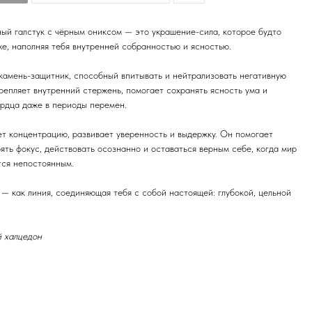
й галстук с чёрным ониксом — это украшение-сила, которое будто
же, наполняя тебя внутренней собранностью и ясностью.
камень-защитник, способный впитывать и нейтрализовать негативную
репляет внутренний стержень, помогает сохранять ясность ума и
рдца даже в периоды перемен.
т концентрацию, развивает уверенность и выдержку. Он помогает
рять фокус, действовать осознанно и оставаться верным себе, когда мир
тся непостоянным.
— как линия, соединяющая тебя с собой настоящей: глубокой, цельной
й халцедон