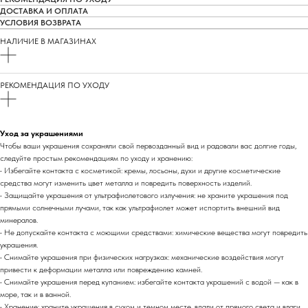
ДОСТАВКА И ОПЛАТА
УСЛОВИЯ ВОЗВРАТА
НАЛИЧИЕ В МАГАЗИНАХ
РЕКОМЕНДАЦИЯ ПО УХОДУ
Уход за украшениями
Чтобы ваши украшения сохраняли свой первозданный вид и радовали вас долгие годы,
следуйте простым рекомендациям по уходу и хранению:
• Избегайте контакта с косметикой: кремы, лосьоны, духи и другие косметические
средства могут изменить цвет металла и повредить поверхность изделий.
• Защищайте украшения от ультрафиолетового излучения: не храните украшения под
прямыми солнечными лучами, так как ультрафиолет может испортить внешний вид
минералов.
• Не допускайте контакта с моющими средствами: химические вещества могут повредить
украшения.
• Снимайте украшения при физических нагрузках: механические воздействия могут
привести к деформации металла или повреждению камней.
• Снимайте украшения перед купанием: избегайте контакта украшений с водой — как в
море, так и в ванной.
• Хранение: храните украшения в сухом и темном месте, вдали от прямого света и влаги.