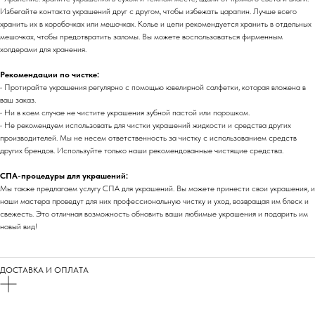
Избегайте контакта украшений друг с другом, чтобы избежать царапин. Лучше всего
хранить их в коробочках или мешочках. Колье и цепи рекомендуется хранить в отдельных
мешочках, чтобы предотвратить заломы. Вы можете воспользоваться фирменным
холдерами для хранения.
Рекомендации по чистке:
• Протирайте украшения регулярно с помощью ювелирной салфетки, которая вложена в
ваш заказ.
• Ни в коем случае не чистите украшения зубной пастой или порошком.
• Не рекомендуем использовать для чистки украшений жидкости и средства других
производителей. Мы не несем ответственность за чистку с использованием средств
других брендов. Используйте только наши рекомендованные чистящие средства.
СПА-процедуры для украшений:
Мы также предлагаем услугу СПА для украшений. Вы можете принести свои украшения, и
наши мастера проведут для них профессиональную чистку и уход, возвращая им блеск и
свежесть. Это отличная возможность обновить ваши любимые украшения и подарить им
новый вид!
ДОСТАВКА И ОПЛАТА