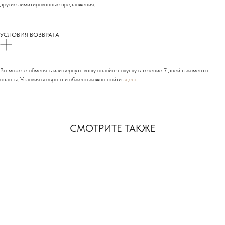
другие лимитированные предложения.
УСЛОВИЯ ВОЗВРАТА
Вы можете обменять или вернуть вашу онлайн-покупку в течение 7 дней с момента
АДРЕСА НАШИХ
оплаты. Условия возврата и обмена можно найти
здесь.
МАГАЗИНОВ
МОСКВА, БУТИК
СМОТРИТЕ ТАКЖЕ
ул. Народная, д.8
САНКТ-ПЕТЕРБУРГ, БУТИК
ул. Чайковского, д.54
КРАСНОДАР, ТЦ «ГАЛЕРЕЯ»
ул. Володи Головатого, д. 313