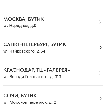
Сотрудничество
Контакты
Журнал Ocean Muse
ОНЛАЙН-КОНСУЛЬТАЦИЯ
Позвонить
Max
Telegram
VK
WhatsApp
* Социальная сеть Instagram принадлежит
компании Meta, признанной экстремистской и
запрещена на территории Российской Федерации
Политика конфиденциальности
ИП Грабовская Ю.А.
Договор оферты
ИНН 911016890802
Разработка сайта
© OCEAN MUSE 2026
ТЕ САМЫЕ УКРАШЕНИЯ С БАЛИ