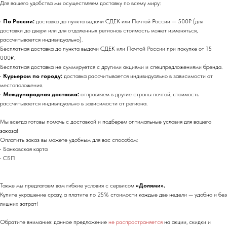
Для вашего удобства мы осуществляем доставку по всему миру:
•
По России:
доставка до пункта выдачи СДЕК или Почтой России — 500₽ (для
доставки до двери или для отдаленных регионов стоимость может изменяться,
рассчитывается индивидуально).
Бесплатная доставка до пункта выдачи СДЕК или Почтой России при покупке от 15
000₽.
Бесплатная доставка не суммируется с другими акциями и спецпредложениями бренда.
•
Курьером по городу:
доставка рассчитывается индивидуально в зависимости от
местоположения.
•
Международная доставка:
отправляем в другие страны почтой, стоимость
рассчитывается индивидуально в зависимости от региона.
Мы всегда готовы помочь с доставкой и подберем оптимальные условия для вашего
заказа!
Оплатить заказ вы можете удобным для вас способом:
• Банковская карта
• СБП
Также мы предлагаем вам гибкие условия с сервисом
«Долями».
Купите украшение сразу, а платите по 25% стоимости каждые две недели — удобно и без
лишних затрат!
Обратите внимание: данное предложение
не распространяется
на акции, скидки и