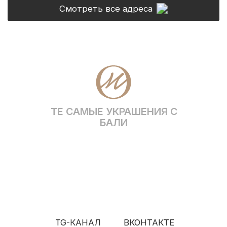
Позвонить
Max
Telegram
VK
WhatsApp
* Социальная сеть Instagram принадлежит
компании Meta, признанной экстремистской и
запрещена на территории Российской Федерации
Политика конфиденциальности
ИП Грабовская Ю.А.
Договор оферты
ИНН 911016890802
Разработка сайта
© OCEAN MUSE 2026
ТЕ САМЫЕ УКРАШЕНИЯ С БАЛИ