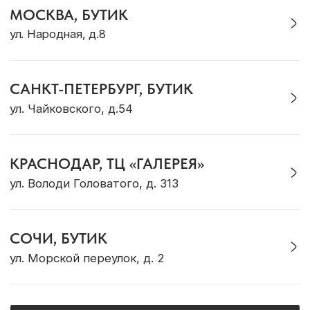
Браслеты
Для дома
Галстуки
Подарки
Подвески
Аутлет
Для него
Для детей
ДЛЯ КЛИЕНТА
Доставка и оплата
Рекомендации по уходу
Оплата «Долями»
Программа лояльности
Обмен и возврат
Подарочный сертификат
Корпоративные подарки
ОБ OCEAN MUSE
О бренде
Адреса магазинов
Сотрудничество
Контакты
Журнал Ocean Muse
ОНЛАЙН-КОНСУЛЬТАЦИЯ