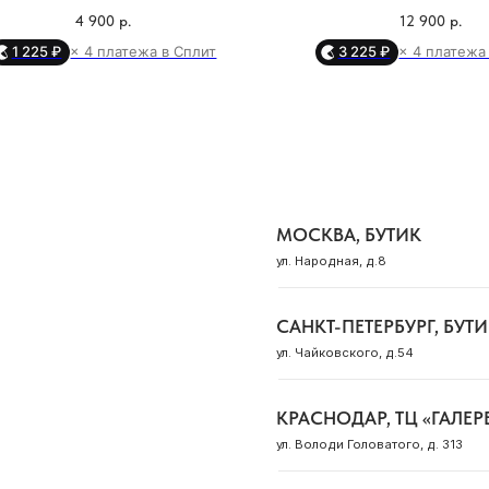
МОСКВА, БУТИК
уть от старого к новому. Два
женской природы, отра
4 900
р.
12 900
р.
ул. Народная, д.8
серебристых пика — как две
нежных линиях украшен
1 225 ₽
× 4 платежа в Сплит
3 225 ₽
× 4 платежа
ершины: прошлое и будущее,
центре — лабрадорит, м
жду которыми ты выбираешь
талисман, усиливающий 
САНКТ-ПЕТЕРБУРГ, БУТИК
ланс. Оно помогает отстроить
раскрывающий творч
ул. Чайковского, д.54
чные границы и почувствовать
потенциал и защищаю
уверенность в собственных
внешнего негатива. Его 
КРАСНОДАР, ТЦ «ГАЛЕРЕЯ»
решениях.
свечение – это не просто
ул. Володи Головатого, д. 313
а энергия, способная п
ашение для тех, кто готов идти
скрытые силы и глубинно
убь себя, чтобы встретиться с
СОЧИ, БУТИК
тренней истиной. Пробуждает
Это украшение станет т
ул. Морской переулок, д. 2
 трансформации и интуитивного
тихих трансформаций и
ведения.
магии, открывающим 
глубокой связи с со
Вселенной.
Смотреть все адреса
вставка: лабрадо
примерный вес на 17 разме
*вес может варьирова
соответствии с раз