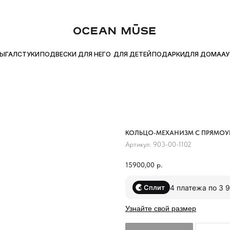
ЙТЕ ПОКУПКУ ЧАСТЯМИ С Я.СПЛИТ
БЕСПЛАТНАЯ ДОСТАВКА ОТ
●
ДЛЯ ДОМА
УКИ
ПОДВЕСКИ
ДЛЯ НЕГО
ДЛЯ ДЕТЕЙ
ПОДАРКИ
АУТЛЕТ
КОЛЬЦО-МЕХАНИЗМ С ПРЯМОУ
Артикул:
903-00-1102
15900,00
р.
4 платежа по 3 
Сплит
Узнайте свой размер