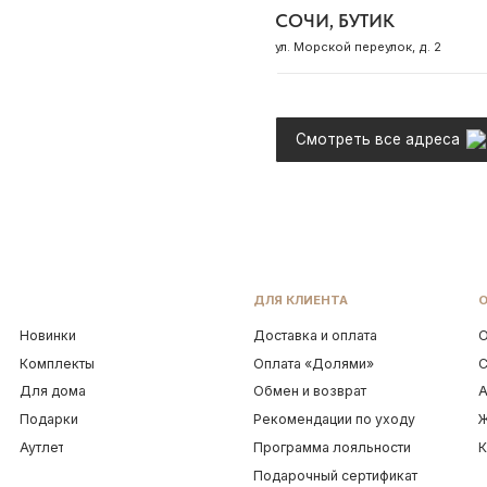
ДЛЯ КЛИЕНТА
ОБ OCEAN MUSE
нки
Доставка и оплата
О бренде
лекты
Оплата «Долями»
Сотрудничество
дома
Обмен и возврат
Адреса магазинов
рки
Рекомендации по уходу
Журнал Ocean Mu
т
Программа лояльности
Контакты
Подарочный сертификат
Корпоративные подарки
ти
Договор оферты
ИП Грабовская Ю.А.
ИНН 911016890802
УКРАШЕНИЯ 