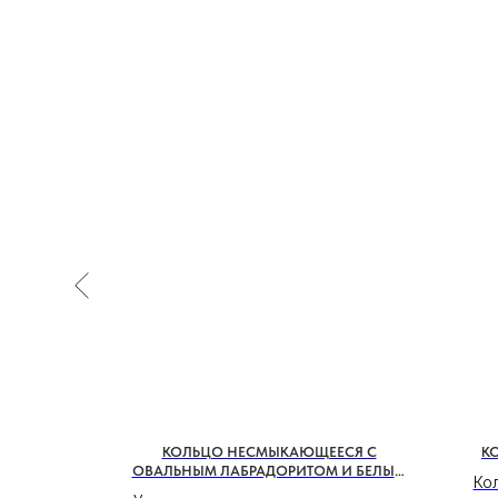
Н.КАМНЕМ
КОЛЬЦО НЕСМЫКАЮЩЕЕСЯ С
К
СТАЛЕМ
ОВАЛЬНЫМ ЛАБРАДОРИТОМ И БЕЛЫМ
Ко
ТОПАЗОМ