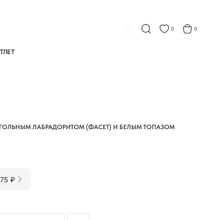
 15 000 ₽
ДО −30% В РАЗДЕЛЕ «АУТЛЕТ»
ОПЛАЧИВАЙТЕ П
●
●
0
0
ГОЛЬНЫМ ЛАБРАДОРИТОМ (ФАСЕТ) И БЕЛЫМ ТОПАЗОМ
975 ₽