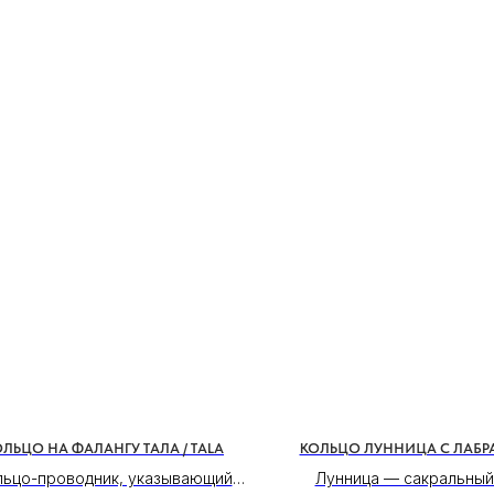
ОЛЬЦО НА ФАЛАНГУ ТАЛА / TALA
КОЛЬЦО ЛУННИЦА С ЛАБ
льцо-проводник, указывающий
Лунница — сакральный