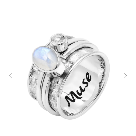
АДРЕСА НАШИХ
МАГАЗИНОВ
МОСКВА, БУТИК
ул. Народная, д.8
САНКТ-ПЕТЕРБУРГ, БУТИК
ул. Чайковского, д.54
КРАСНОДАР, ТЦ «ГАЛЕРЕЯ»
ул. Володи Головатого, д. 313