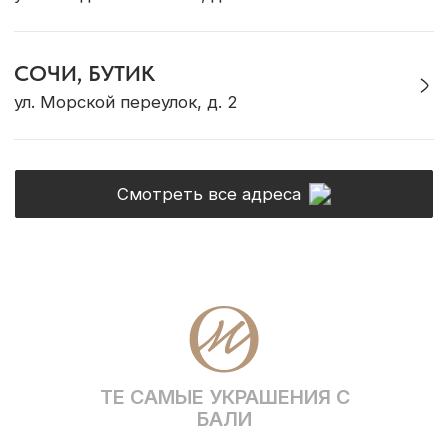
О бренде
Адреса магазинов
Сотрудничество
Контакты
Журнал Ocean Muse
ОНЛАЙН-КОНСУЛЬТАЦИЯ
Позвонить
Max
Telegram
VK
WhatsApp
* Социальная сеть Instagram принадлежит
компании Meta, признанной экстремистской и
запрещена на территории Российской Федерации
Политика конфиденциальности
ИП Грабовская Ю.А.
Договор оферты
ИНН 911016890802
Разработка сайта
© OCEAN MUSE 2026
ТЕ САМЫЕ УКРАШЕНИЯ С БАЛИ