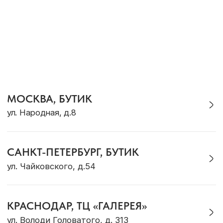
КАТАЛОГ
Кольца
Новинки
Серьги
Комплекты
Браслеты
Для дома
Галстуки
Подарки
Подвески
Аутлет
Для него
Для детей
ДЛЯ КЛИЕНТА
Доставка и оплата
Рекомендации по уходу
Оплата «Долями»
Программа лояльности
Обмен и возврат
Подарочный сертификат
Корпоративные подарки
ОБ OCEAN MUSE