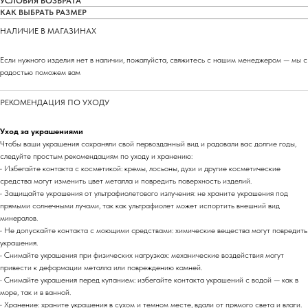
УСЛОВИЯ ВОЗВРАТА
КАК ВЫБРАТЬ РАЗМЕР
НАЛИЧИЕ В МАГАЗИНАХ
Если нужного изделия нет в наличии, пожалуйста, свяжитесь с нашим менеджером — мы с
радостью поможем вам
РЕКОМЕНДАЦИЯ ПО УХОДУ
Уход за украшениями
Чтобы ваши украшения сохраняли свой первозданный вид и радовали вас долгие годы,
следуйте простым рекомендациям по уходу и хранению:
• Избегайте контакта с косметикой: кремы, лосьоны, духи и другие косметические
средства могут изменить цвет металла и повредить поверхность изделий.
• Защищайте украшения от ультрафиолетового излучения: не храните украшения под
прямыми солнечными лучами, так как ультрафиолет может испортить внешний вид
минералов.
• Не допускайте контакта с моющими средствами: химические вещества могут повредить
украшения.
• Снимайте украшения при физических нагрузках: механические воздействия могут
привести к деформации металла или повреждению камней.
• Снимайте украшения перед купанием: избегайте контакта украшений с водой — как в
море, так и в ванной.
• Хранение: храните украшения в сухом и темном месте, вдали от прямого света и влаги.