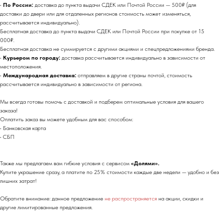
•
По России:
доставка до пункта выдачи СДЕК или Почтой России — 500₽ (для
доставки до двери или для отдаленных регионов стоимость может изменяться,
рассчитывается индивидуально).
Бесплатная доставка до пункта выдачи СДЕК или Почтой России при покупке от 15
000₽.
Бесплатная доставка не суммируется с другими акциями и спецпредложениями бренда.
•
Курьером по городу:
доставка рассчитывается индивидуально в зависимости от
местоположения.
•
Международная доставка:
отправляем в другие страны почтой, стоимость
рассчитывается индивидуально в зависимости от региона.
Мы всегда готовы помочь с доставкой и подберем оптимальные условия для вашего
заказа!
Оплатить заказ вы можете удобным для вас способом:
• Банковская карта
• СБП
Также мы предлагаем вам гибкие условия с сервисом
«Долями».
Купите украшение сразу, а платите по 25% стоимости каждые две недели — удобно и без
лишних затрат!
Обратите внимание: данное предложение
не распространяется
на акции, скидки и
другие лимитированные предложения.