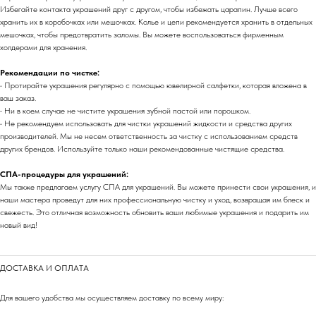
Избегайте контакта украшений друг с другом, чтобы избежать царапин. Лучше всего
хранить их в коробочках или мешочках. Колье и цепи рекомендуется хранить в отдельных
мешочках, чтобы предотвратить заломы. Вы можете воспользоваться фирменным
холдерами для хранения.
Рекомендации по чистке:
• Протирайте украшения регулярно с помощью ювелирной салфетки, которая вложена в
ваш заказ.
• Ни в коем случае не чистите украшения зубной пастой или порошком.
• Не рекомендуем использовать для чистки украшений жидкости и средства других
производителей. Мы не несем ответственность за чистку с использованием средств
других брендов. Используйте только наши рекомендованные чистящие средства.
СПА-процедуры для украшений:
Мы также предлагаем услугу СПА для украшений. Вы можете принести свои украшения, и
наши мастера проведут для них профессиональную чистку и уход, возвращая им блеск и
свежесть. Это отличная возможность обновить ваши любимые украшения и подарить им
новый вид!
ДОСТАВКА И ОПЛАТА
Для вашего удобства мы осуществляем доставку по всему миру: