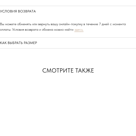
УСЛОВИЯ ВОЗВРАТА
Вы можете обменять или вернуть вашу онлайн-покупку в течение 7 дней с момента
оплаты. Условия возврата и обмена можно найти
здесь.
АДРЕСА НАШИХ
КАК ВЫБРАТЬ РАЗМЕР
МАГАЗИНОВ
СМОТРИТЕ ТАКЖЕ
МОСКВА, БУТИК
ул. Народная, д.8
САНКТ-ПЕТЕРБУРГ, БУТИК
ул. Чайковского, д.54
КРАСНОДАР, ТЦ «ГАЛЕРЕЯ»
ул. Володи Головатого, д. 313