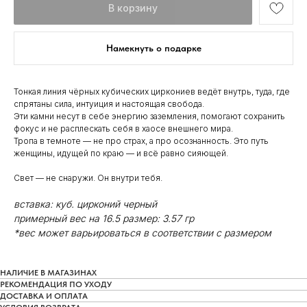
В корзину
Намекнуть о подарке
Тонкая линия чёрных кубических циркониев ведёт внутрь, туда, где
спрятаны сила, интуиция и настоящая свобода.
Эти камни несут в себе энергию заземления, помогают сохранить
фокус и не расплескать себя в хаосе внешнего мира.
Тропа в темноте — не про страх, а про осознанность. Это путь
женщины, идущей по краю — и всё равно сияющей.
Свет — не снаружи. Он внутри тебя.
вставка: куб. цирконий черный
примерный вес на 16.5 размер: 3.57 гр
*вес может варьироваться в соответствии с размером
НАЛИЧИЕ В МАГАЗИНАХ
РЕКОМЕНДАЦИЯ ПО УХОДУ
ДОСТАВКА И ОПЛАТА