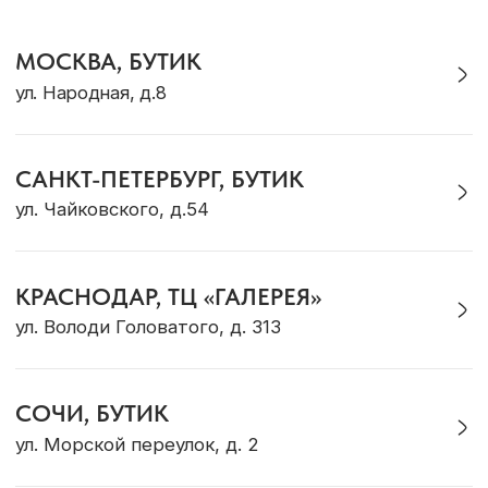
Журнал Ocean Muse
ОНЛАЙН-КОНСУЛЬТАЦИЯ
Позвонить
Max
Telegram
VK
WhatsApp
* Социальная сеть Instagram принадлежит
компании Meta, признанной экстремистской и
запрещена на территории Российской Федерации
Политика конфиденциальности
ИП Грабовская Ю.А.
Договор оферты
ИНН 911016890802
Разработка сайта
© OCEAN MUSE 2026
ТЕ САМЫЕ УКРАШЕНИЯ С БАЛИ