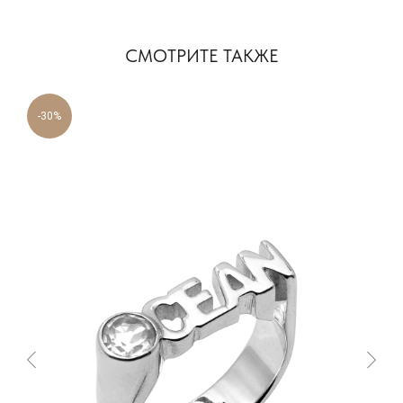
АДРЕСА НАШИХ
МАГАЗИНОВ
СМОТРИТЕ ТАКЖЕ
МОСКВА, БУТИК
-30%
ул. Народная, д.8
САНКТ-ПЕТЕРБУРГ, БУТИК
ул. Чайковского, д.54
КРАСНОДАР, ТЦ «ГАЛЕРЕЯ»
ул. Володи Головатого, д. 313
СОЧИ, БУТИК
ул. Морской переулок, д. 2
Смотреть все адреса