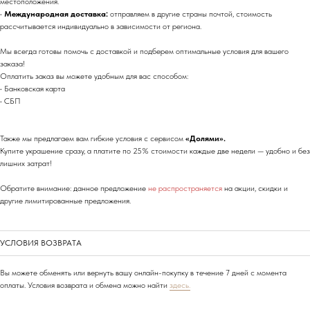
местоположения.
•
Международная доставка:
отправляем в другие страны почтой, стоимость
рассчитывается индивидуально в зависимости от региона.
Мы всегда готовы помочь с доставкой и подберем оптимальные условия для вашего
заказа!
Оплатить заказ вы можете удобным для вас способом:
• Банковская карта
• СБП
Также мы предлагаем вам гибкие условия с сервисом
«Долями».
Купите украшение сразу, а платите по 25% стоимости каждые две недели — удобно и без
лишних затрат!
Обратите внимание: данное предложение
не распространяется
на акции, скидки и
другие лимитированные предложения.
УСЛОВИЯ ВОЗВРАТА
Вы можете обменять или вернуть вашу онлайн-покупку в течение 7 дней с момента
оплаты. Условия возврата и обмена можно найти
здесь.