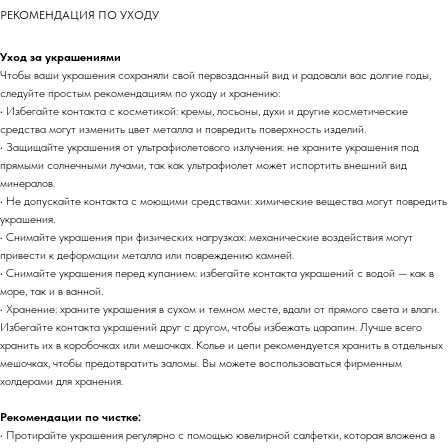
РЕКОМЕНДАЦИЯ ПО УХОДУ
Уход за украшениями
Чтобы ваши украшения сохраняли свой первозданный вид и радовали вас долгие годы,
следуйте простым рекомендациям по уходу и хранению:
• Избегайте контакта с косметикой: кремы, лосьоны, духи и другие косметические
средства могут изменить цвет металла и повредить поверхность изделий.
• Защищайте украшения от ультрафиолетового излучения: не храните украшения под
прямыми солнечными лучами, так как ультрафиолет может испортить внешний вид
минералов.
• Не допускайте контакта с моющими средствами: химические вещества могут повредить
украшения.
• Снимайте украшения при физических нагрузках: механические воздействия могут
привести к деформации металла или повреждению камней.
• Снимайте украшения перед купанием: избегайте контакта украшений с водой — как в
море, так и в ванной.
• Хранение: храните украшения в сухом и темном месте, вдали от прямого света и влаги.
Избегайте контакта украшений друг с другом, чтобы избежать царапин. Лучше всего
хранить их в коробочках или мешочках. Колье и цепи рекомендуется хранить в отдельных
мешочках, чтобы предотвратить заломы. Вы можете воспользоваться фирменным
холдерами для хранения.
Рекомендации по чистке:
• Протирайте украшения регулярно с помощью ювелирной салфетки, которая вложена в