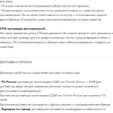
ваш заказ.
• Ни в коем случае не чистите украшения зубной пастой или порошком.
• Не рекомендуем использовать для чистки украшений жидкости и средства других
производителей. Мы не несем ответственность за чистку с использованием средств
других брендов. Используйте только наши рекомендованные чистящие средства.
СПА-процедуры для украшений:
Мы также предлагаем услугу СПА для украшений. Вы можете принести свои украшения, и
наши мастера проведут для них профессиональную чистку и уход, возвращая им блеск и
свежесть. Это отличная возможность обновить ваши любимые украшения и подарить им
новый вид!
ДОСТАВКА И ОПЛАТА
Для вашего удобства мы осуществляем доставку по всему миру:
•
По России:
доставка до пункта выдачи СДЕК или Почтой России — 500₽ (для
доставки до двери или для отдаленных регионов стоимость может изменяться,
рассчитывается индивидуально).
Бесплатная доставка до пункта выдачи СДЕК или Почтой России при покупке от 15
000₽.
Бесплатная доставка не суммируется с другими акциями и спецпредложениями бренда.
•
Курьером по городу:
доставка рассчитывается индивидуально в зависимости от