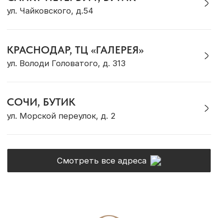
Telegram
VK
WhatsApp
* Социальная сеть Instagram принадлежит
компании Meta, признанной экстремистской и
запрещена на территории Российской Федерации
Политика конфиденциальности
ИП Грабовская Ю.А.
Договор оферты
ИНН 911016890802
Разработка сайта
© OCEAN MUSE 2026
ТЕ САМЫЕ УКРАШЕНИЯ С БАЛИ