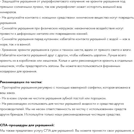
• Защищайте украшения от ультрафиолетового излучения: не храните украшения под
прямыми солнечными лучами, так как ультрафиолет может испортить внешний вид
минералов.
• Не допускайте контакта с моющими средствами: химические вещества могут повредить
украшения.
• Снимайте украшения при физических нагрузках: механические воздействия могут
привести к деформации металла или повреждению камней.
• Снимайте украшения перед купанием: избегайте контакта украшений с водой — как в
море, так и в ванной.
• Хранение: храните украшения в сухом и темном месте, вдали от прямого света и влаги.
Избегайте контакта украшений друг с другом, чтобы избежать царапин. Лучше всего
хранить их в коробочках или мешочках. Колье и цепи рекомендуется хранить в отдельных
мешочках, чтобы предотвратить заломы. Вы можете воспользоваться фирменным
холдерами для хранения.
Рекомендации по чистке:
• Протирайте украшения регулярно с помощью ювелирной салфетки, которая вложена в
ваш заказ.
• Ни в коем случае не чистите украшения зубной пастой или порошком.
• Не рекомендуем использовать для чистки украшений жидкости и средства других
производителей. Мы не несем ответственность за чистку с использованием средств
других брендов. Используйте только наши рекомендованные чистящие средства.
СПА-процедуры для украшений:
Мы также предлагаем услугу СПА для украшений. Вы можете принести свои украшения, и