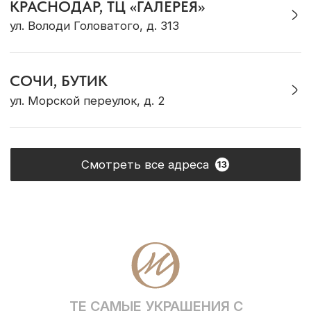
ОНЛАЙН-КОНСУЛЬТАЦИЯ
Позвонить
Max
Telegram
VK
WhatsApp
* Социальная сеть Instagram принадлежит
компании Meta, признанной экстремистской и
запрещена на территории Российской Федерации
Политика конфиденциальности
ИП Грабовская Ю.А.
Договор оферты
ИНН 911016890802
Разработка сайта
© OCEAN MUSE 2026
ТЕ САМЫЕ УКРАШЕНИЯ С БАЛИ