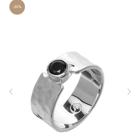
-30%
АДРЕСА НАШИХ
МАГАЗИНОВ
МОСКВА, БУТИК
ул. Народная, д.8
САНКТ-ПЕТЕРБУРГ, БУТИК
ул. Чайковского, д.54
КРАСНОДАР, ТЦ «ГАЛЕРЕЯ»
ул. Володи Головатого, д. 313
СОЧИ, БУТИК
ул. Морской переулок, д. 2