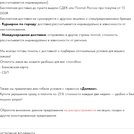
рассчитывается индивидуально).
Бесплатная доставка до пункта выдачи СДЕК или Почтой России при покупке от 15
000₽.
Бесплатная доставка не суммируется с другими акциями и спецпредложениями бренда.
•
Курьером по городу:
доставка рассчитывается индивидуально в зависимости от
местоположения.
•
Международная доставка:
отправляем в другие страны почтой, стоимость
рассчитывается индивидуально в зависимости от региона.
Мы всегда готовы помочь с доставкой и подберем оптимальные условия для вашего
заказа!
Оплатить заказ вы можете удобным для вас способом:
• Банковская карта
• СБП
Также мы предлагаем вам гибкие условия с сервисом
«Долями».
Купите украшение сразу, а платите по 25% стоимости каждые две недели — удобно и без
лишних затрат!
Обратите внимание: данное предложение
не распространяется
на акции, скидки и
другие лимитированные предложения.
УСЛОВИЯ ВОЗВРАТА