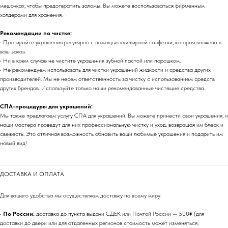
мешочках, чтобы предотвратить заломы. Вы можете воспользоваться фирменным
холдерами для хранения.
Рекомендации по чистке:
• Протирайте украшения регулярно с помощью ювелирной салфетки, которая вложена в
ваш заказ.
• Ни в коем случае не чистите украшения зубной пастой или порошком.
• Не рекомендуем использовать для чистки украшений жидкости и средства других
производителей. Мы не несем ответственность за чистку с использованием средств
других брендов. Используйте только наши рекомендованные чистящие средства.
СПА-процедуры для украшений:
Мы также предлагаем услугу СПА для украшений. Вы можете принести свои украшения, и
наши мастера проведут для них профессиональную чистку и уход, возвращая им блеск и
свежесть. Это отличная возможность обновить ваши любимые украшения и подарить им
новый вид!
ДОСТАВКА И ОПЛАТА
Для вашего удобства мы осуществляем доставку по всему миру:
•
По России:
доставка до пункта выдачи СДЕК или Почтой России — 500₽ (для
доставки до двери или для отдаленных регионов стоимость может изменяться,