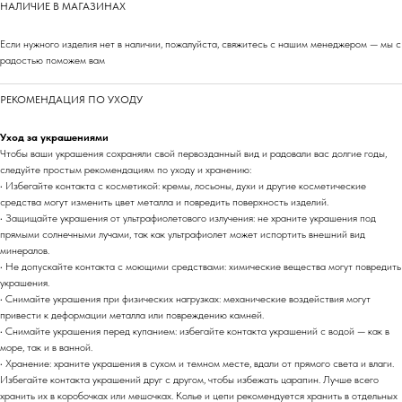
НАЛИЧИЕ В МАГАЗИНАХ
Если нужного изделия нет в наличии, пожалуйста, свяжитесь с нашим менеджером — мы с
радостью поможем вам
РЕКОМЕНДАЦИЯ ПО УХОДУ
Уход за украшениями
Чтобы ваши украшения сохраняли свой первозданный вид и радовали вас долгие годы,
следуйте простым рекомендациям по уходу и хранению:
• Избегайте контакта с косметикой: кремы, лосьоны, духи и другие косметические
средства могут изменить цвет металла и повредить поверхность изделий.
• Защищайте украшения от ультрафиолетового излучения: не храните украшения под
прямыми солнечными лучами, так как ультрафиолет может испортить внешний вид
минералов.
• Не допускайте контакта с моющими средствами: химические вещества могут повредить
украшения.
• Снимайте украшения при физических нагрузках: механические воздействия могут
привести к деформации металла или повреждению камней.
• Снимайте украшения перед купанием: избегайте контакта украшений с водой — как в
море, так и в ванной.
• Хранение: храните украшения в сухом и темном месте, вдали от прямого света и влаги.
Избегайте контакта украшений друг с другом, чтобы избежать царапин. Лучше всего
хранить их в коробочках или мешочках. Колье и цепи рекомендуется хранить в отдельных