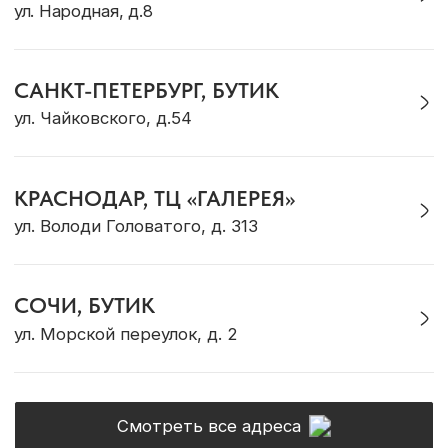
ОНЛАЙН-КОНСУЛЬТАЦИЯ
Позвонить
Max
Telegram
VK
WhatsApp
* Социальная сеть Instagram принадлежит
компании Meta, признанной экстремистской и
запрещена на территории Российской Федерации
Политика конфиденциальности
ИП Грабовская Ю.А.
Договор оферты
ИНН 911016890802
Разработка сайта
© OCEAN MUSE 2026
ТЕ САМЫЕ УКРАШЕНИЯ С БАЛИ