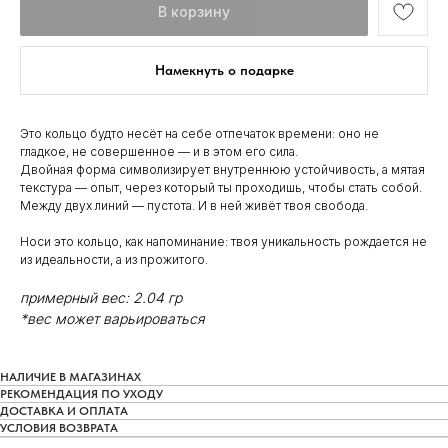
В корзину
Намекнуть о подарке
Это кольцо будто несёт на себе отпечаток времени: оно не
гладкое, не совершенное — и в этом его сила.
Двойная форма символизирует внутреннюю устойчивость, а мятая
текстура — опыт, через который ты проходишь, чтобы стать собой.
Между двух линий — пустота. И в ней живёт твоя свобода.
Носи это кольцо, как напоминание: твоя уникальность рождается не
из идеальности, а из прожитого.
примерный вес: 2.04 гр
*вес может варьироваться
НАЛИЧИЕ В МАГАЗИНАХ
РЕКОМЕНДАЦИЯ ПО УХОДУ
ДОСТАВКА И ОПЛАТА
УСЛОВИЯ ВОЗВРАТА