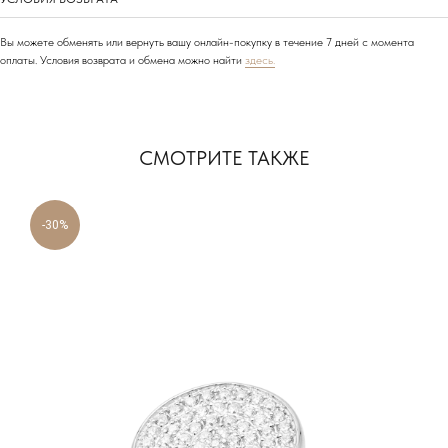
Вы можете обменять или вернуть вашу онлайн-покупку в течение 7 дней с момента
оплаты. Условия возврата и обмена можно найти
здесь.
АДРЕСА НАШИХ
МАГАЗИНОВ
СМОТРИТЕ ТАКЖЕ
МОСКВА, БУТИК
ул. Народная, д.8
-30%
САНКТ-ПЕТЕРБУРГ, БУТИК
ул. Чайковского, д.54
КРАСНОДАР, ТЦ «ГАЛЕРЕЯ»
ул. Володи Головатого, д. 313
СОЧИ, БУТИК
ул. Морской переулок, д. 2