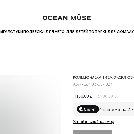
АЙТЕ ПОКУПКУ ЧАСТЯМИ С Я.СПЛИТ
БЕСПЛАТНАЯ ДОСТАВКА О
●
ДЛЯ ДОМА
УКИ
ПОДВЕСКИ
ДЛЯ НЕГО
ДЛЯ ДЕТЕЙ
ПОДАРКИ
АУТЛЕТ
КОЛЬЦО-МЕХАНИЗМ ЭКСКЛЮЗ
Артикул:
903-00-1027
11130,00
р.
15900,00
р.
4 платежа по 2 
Сплит
Узнайте свой размер