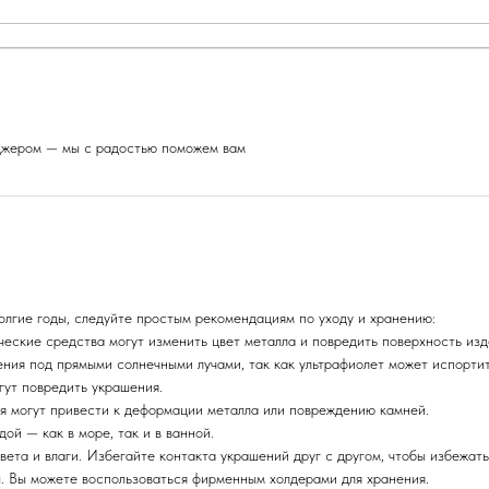
еджером — мы с радостью поможем вам
олгие годы, следуйте простым рекомендациям по уходу и хранению:
ические средства могут изменить цвет металла и повредить поверхность изд
ения под прямыми солнечными лучами, так как ультрафиолет может испорти
гут повредить украшения.
ия могут привести к деформации металла или повреждению камней.
ой — как в море, так и в ванной.
вета и влаги. Избегайте контакта украшений друг с другом, чтобы избежать
ы. Вы можете воспользоваться фирменным холдерами для хранения.