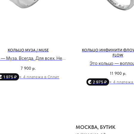
МОСКВА, БУТИК
ул. Народная, д.8
САНКТ-ПЕТЕРБУРГ, БУТИК
КОЛЬЦО МУЗА / MUSE
КОЛЬЦО ИНФИНИТИ ФЛОУ /
FLOW
ул. Чайковского, д.54
 — Муза. Всегда. Для всех. Не
Это кольцо — вопло
му что стараешься вдохновлять
7 900
р.
бесконечного движения
а потому что сама являешься
КРАСНОДАР, ТЦ «ГАЛЕРЕЯ»
11 900
р.
зашифрованного в св
1 975 ₽
× 4 платежа в Сплит
очником вдохновения. В каждом
ул. Володи Головатого, д. 313
2 975 ₽
× 4 платежа
спирали. Дизайн, вдохн
згляде, движении и слове ты
естественной симме
несёшь энергию, из которой
СОЧИ, БУТИК
раковины, отражает 
даются идеи, чувства и мечты.
сечение — символ ид
ул. Морской переулок, д. 2
гармонии вселенн
ЗА — это символ твоей силы и
притяжения.
Камни, украшающие кольц
 Музой — значит создавать мир
Смотреть все адреса
себе мощный энергетичес
руг себя одним присутствием.
циркон очищает разум, 
е ищешь вдохновения — ты его