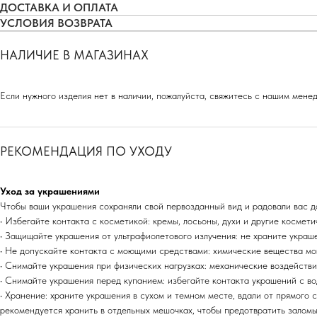
ДОСТАВКА И ОПЛАТА
УСЛОВИЯ ВОЗВРАТА
НАЛИЧИЕ В МАГАЗИНАХ
Если нужного изделия нет в наличии, пожалуйста, свяжитесь с нашим мен
РЕКОМЕНДАЦИЯ ПО УХОДУ
Уход за украшениями
Чтобы ваши украшения сохраняли свой первозданный вид и радовали вас д
• Избегайте контакта с косметикой: кремы, лосьоны, духи и другие космет
• Защищайте украшения от ультрафиолетового излучения: не храните украш
• Не допускайте контакта с моющими средствами: химические вещества мо
• Снимайте украшения при физических нагрузках: механические воздейств
• Снимайте украшения перед купанием: избегайте контакта украшений с вод
• Хранение: храните украшения в сухом и темном месте, вдали от прямого с
рекомендуется хранить в отдельных мешочках, чтобы предотвратить залом