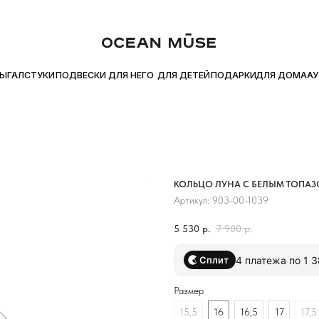
ЙТЕ ПОКУПКУ ЧАСТЯМИ С Я.СПЛИТ
БЕСПЛАТНАЯ ДОСТАВКА ОТ
●
ДЛЯ ДОМА
УКИ
ПОДВЕСКИ
ДЛЯ НЕГО
ДЛЯ ДЕТЕЙ
ПОДАРКИ
АУТЛЕТ
КОЛЬЦО ЛУНА С БЕЛЫМ ТОПА
Артикул:
903-00-1039
5 530
р.
7 900
р.
4 платежа по 1 
Сплит
Размер
15,5
16
16,5
17
17,5