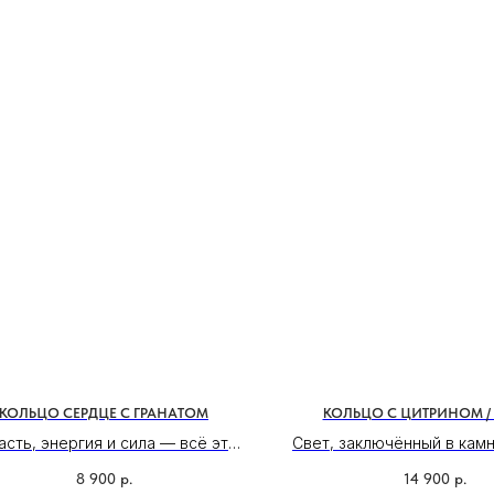
КОЛЬЦО СЕРДЦЕ С ГРАНАТОМ
КОЛЬЦО С ЦИТРИНОМ / 
асть, энергия и сила — всё это
Свет, заключённый в камн
МОСКВА, БУТИК
площено в элегантном кольце
солнца — на кончике твое
ул. Народная, д.8
8 900
р.
14 900
р.
ердце с гранатом. В центре