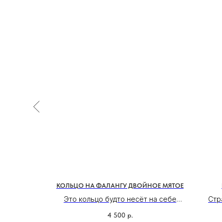
ЕПОЧКЕ
КОЛЬЦО НА ФАЛАНГУ ДВОЙНОЕ МЯТОЕ
оворящий
Это кольцо будто несёт на себе
Стр
рме хамсы
отпечаток времени: оно не гладкое,
во
4 500
р.
нежно
не совершенное — и в этом его
С