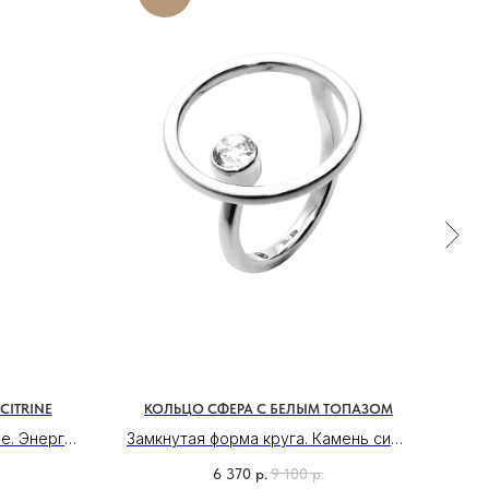
CITRINE
КОЛЬЦО СФЕРА C БЕЛЫМ ТОПАЗОМ
К
е. Энергия
Замкнутая форма круга. Камень силы
Лу
го пальца.
внутри. И ты — в точке равновесия.
тво
6 370
р.
9 100
р.