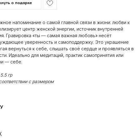
нуть о подарке
жное напоминание о самой главной связи в жизни: любви к
олизирует центр женской энергии, источник внутренней
ия. Гравировка «ты — самая важная любовь» несёт
уждающее уверенность и самоподдержку. Это украшение
гая вернуться к себе, слышать своё сердце и проявляться в
сти. Идеально для медитаций, практик самопринятия или
ви — себе.
5.5 гр
соответствии с размером
У
Х