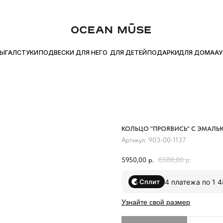
ТЕ ПОКУПКУ ЧАСТЯМИ С Я.СПЛИТ
БЕСПЛАТНАЯ ДОСТАВКА ОТ 
●
ДЛЯ ДОМА
УКИ
ПОДВЕСКИ
ДЛЯ НЕГО
ДЛЯ ДЕТЕЙ
ПОДАРКИ
АУТЛЕТ
КОЛЬЦО "ПРОЯВИСЬ" С ЭМАЛЬ
Артикул:
903-00-1137
5950,00
р.
8500,00
р.
4 платежа по 1 
Сплит
Узнайте свой размер