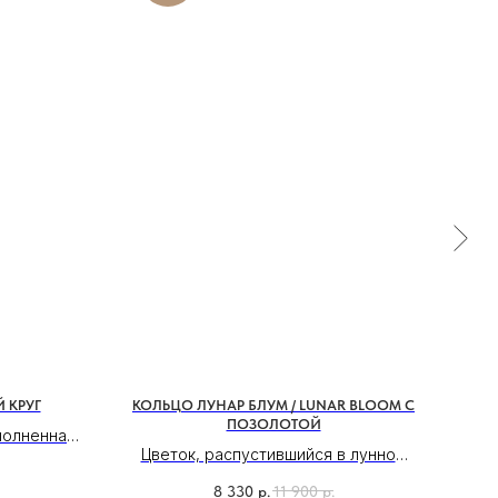
 КРУГ
КОЛЬЦО ЛУНАР БЛУМ / LUNAR BLOOM С
К
ПОЗОЛОТОЙ
полненная
Цветок, распустившийся в лунном
Кол
мни ловят
свете.
и
 эффект
8 330
р.
11 900
р.