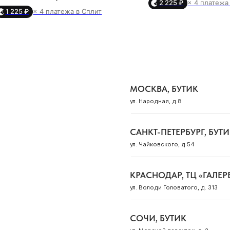
он — амулет силы и защиты, он
2 225 ₽
× 4 платежа
мерцания, словно отраж
1 225 ₽
× 4 платежа в Сплит
скрывает интуицию, помогает
в ночном небе. Это не
САНКТ-ПЕТЕРБУРГ, БУТИК
деть суть и дарит внутреннюю
кольцо — это символ бе
ул. Чайковского, д.54
уверенность в моменты
гармонии, сияния и вн
пределённости. Мятая фактура
уверенности. Заме
волизирует живую природу —
утонченное, универсаль
КРАСНОДАР, ТЦ «ГАЛЕРЕЯ»
 в которой нет идеала, но есть
станет тем самым ак
ул. Володи Головатого, д. 313
бина, энергия и настоящая ты.
который дополнит любо
Добавь сияния в свою
СОЧИ, БУТИК
вставка: фианит
ул. Морской переулок, д. 2
рный вес на 17.5 размер: 1.53 гр
вставка: куб. цирк
*вес может варьироваться в
примерный вес на 17 разм
соответствии с размером
*вес может варьирова
соответствии с раз
Смотреть все адреса
ДЛЯ КЛИЕНТА
ОБ OCEAN MUSE
нки
Доставка и оплата
О бренде