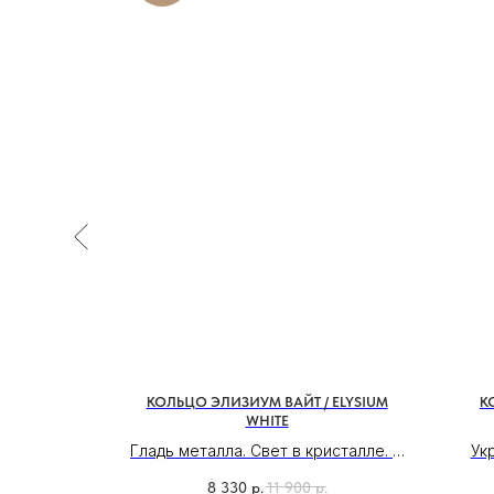
ТОПАЗОМ
КОЛЬЦО ЭЛИЗИУМ ВАЙТ / ELYSIUM
К
WHITE
 свободы,
Гладь металла. Свет в кристалле. И
Ук
щей силы
абсолютный покой внутри себя.
нер
ливается,
8 330
р.
11 900
р.