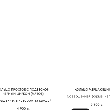
ОЛЬЦО ПРОСТОЕ С ПОДВЕСКОЙ
КОЛЬЦО МЕРЦАЮЩИЙ
ЧЁРНЫЙ ЦИРКОН (МЯТОЕ)
Совершенная форма, на
рашение, в котором за каждой
МОСКВА, БУТИК
светом. Искрящиеся ка
8 900
р.
овностью скрыт смысл. Чёрный
каждый луч, создавая
ул. Народная, д.8
4 900
р.