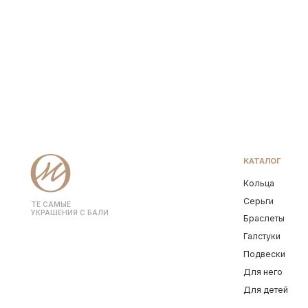
Серьги
Комп
ТЕ САМЫЕ
вставка: топаз
УКРАШЕНИЯ С БАЛИ
Браслеты
Для 
примерный вес на 17 размер: 5.05 гр
Галстуки
Пода
*вес может варьироваться в
Подвески
Аутле
соответствии с размером
Для него
Для детей
TG-КАНАЛ
ВКОНТАКТЕ
* Социальная сеть Instagram принадлежит компании Meta, признанной
экстремистской и запрещена на территории Российской Федерации
© OCEAN MUSE 2026
Политика конфиденциальнос
ТЕ САМЫЕ 