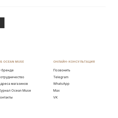
Telegram
Это не просто украшение. Это
WhatsApp
амулет для женщин, которые не
se
Max
боятся своей глубины и
VK
раскрываются именно в ней.
вставка: топаз
примерный вес на 17 размер: 4.88 гр
*вес может варьироваться в
соответствии с размером
Разработка сайта
С БАЛИ