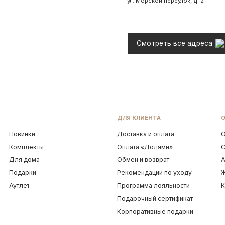
лекты
Оплата «Долями»
Сотрудничество
дома
Обмен и возврат
Адреса магазинов
рки
Рекомендации по уходу
Журнал Ocean Mu
т
Программа лояльности
Контакты
Подарочный сертификат
Корпоративные подарки
ти
Договор оферты
ИП Грабовская Ю.А.
ИНН 911016890802
УКРАШЕНИЯ 