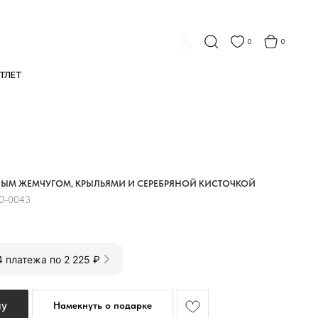
 ЧАСТЯМИ С Я.СПЛИТ
БЕСПЛАТНАЯ ДОСТАВКА ОТ 15 000 ₽
●
0
0
ЕЛЫМ ЖЕМЧУГОМ, КРЫЛЬЯМИ И СЕРЕБРЯНОЙ КИСТОЧКОЙ
0-0043
4 платежа по 2 225 ₽
ну
Намекнуть о подарке