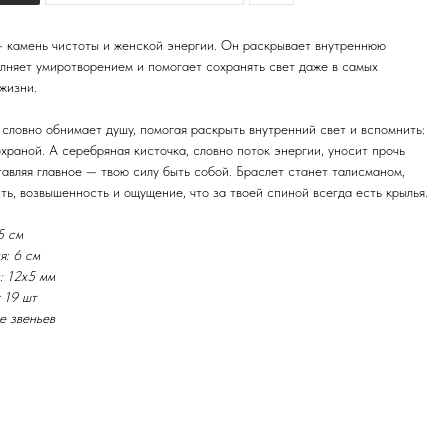
 камень чистоты и женской энергии. Он раскрывает внутреннюю
лняет умиротворением и помогает сохранять свет даже в самых
 жизни.
словно обнимает душу, помогая раскрыть внутренний свет и вспомнить:
охраной. А серебряная кисточка, словно поток энергии, уносит прочь
тавляя главное — твою силу быть собой. Браслет станет талисманом,
ть, возвышенность и ощущение, что за твоей спиной всегда есть крылья.
5 см
я: 6 см
: 12х5 мм
г 19 шт
е звеньев