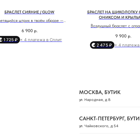
БРАСЛЕТ СИЯНИЕ / GLOW
БРАСЛЕТ НА ЩИКОЛОТКУ 
ОНИКСОМ И КРЫЛЬ
етящийся штрих в твоём образе —
МОСКВА, БУТИК
Воздушный браслет с огр
лет создан, чтобы напоминать: твоё
ул. Народная, д.8
6 900
р.
бусинами из чёрного оникса и
сияние идёт изнутри. Цирконы
9 900
р.
виде крыльев — это символ св
1 725 ₽
× 4 платежа в Сплит
тивизируют энергетику, усиливают
2 475 ₽
× 4 платежа
внутреннего полёта
САНКТ-ПЕТЕРБУРГ, БУТИК
зму и помогают проявляться ярко и с
еренностью. Это украшение — как
ул. Чайковского, д.54
Чёрный оникс, камень-за
ренний огонь, который отражается в
способный впитывать и нейт
ом движении и освещает всё вокруг.
КРАСНОДАР, ТЦ «ГАЛЕРЕЯ»
негативную энергию. Он у
ул. Володи Головатого, д. 313
внутренний стержень, помога
плетение цепи: якорь
ясность ума и спокойствие с
длина цепи: 16 см
периоды перемен. Оникс у
СОЧИ, БУТИК
длина удлинения: 3 см
концентрацию, развивает ув
вставка: куб. цирконий 3 шт
ул. Морской переулок, д. 2
выдержку. Он помогает челове
вес: 2.06 гр
фокус, действовать осознанно 
верным себе, когда мир вокру
Смотреть все адреса
непостоянным.
Крылья - символ лёгкости,