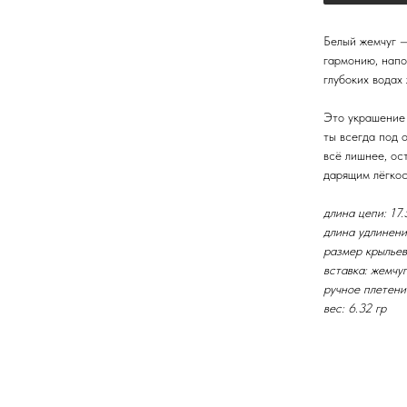
Белый жемчуг —
гармонию, напо
глубоких водах
Это украшение 
ты всегда под 
всё лишнее, ос
дарящим лёгкос
длина цепи: 17.
длина удлинени
размер крыльев
вставка: жемчу
ручное плетени
вес: 6.32 гр