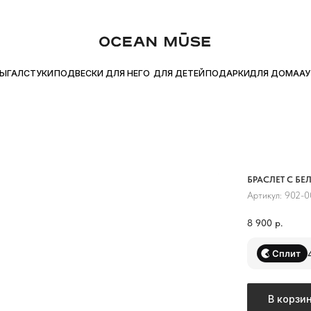
0 ₽
ДО −30% В РАЗДЕЛЕ «АУТЛЕТ»
ОПЛАЧИВАЙТЕ ПОКУПКУ
●
●
ДЛЯ ДОМА
УКИ
ПОДВЕСКИ
ДЛЯ НЕГО
ДЛЯ ДЕТЕЙ
ПОДАРКИ
АУТЛЕТ
БРАСЛЕТ С Б
Артикул:
902-0
8 900
р.
Сплит
В корзи